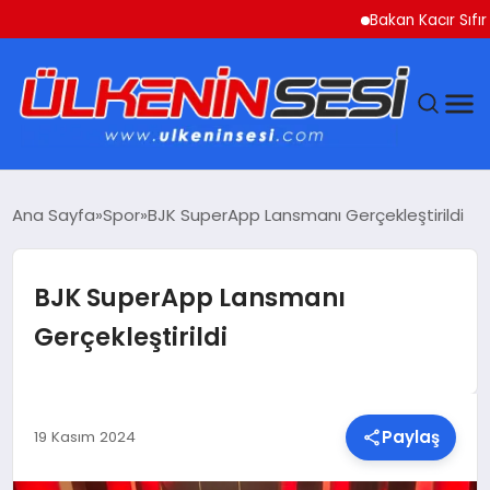
Bakan Kacır Sıfır Atık
DÜNYA
Ana Sayfa
Spor
BJK SuperApp Lansmanı Gerçekleştirildi
EKONOMI
BJK SuperApp Lansmanı
GÜNDEM
Gerçekleştirildi
MAGAZIN
SAĞLIK
Paylaş
19 Kasım 2024
SIYASET