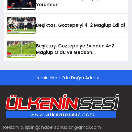
Yorumları
Beşiktaş, Göztepe’yi 4-2 Mağlup Edildi
Beşiktaş, Göztepe’ye Evinden 4-2
Mağlup Oldu ve Gedson
Fernandes’ten Taraftara Özür Geldi
Ülkenin Haber'de Doğru Adresi
Reklam & İşbirliği:
habersonuclari@gmail.com