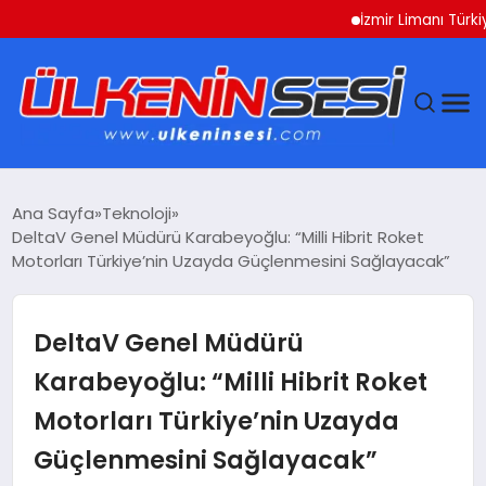
İzmir Limanı Türkiye
DÜNYA
Ana Sayfa
Teknoloji
DeltaV Genel Müdürü Karabeyoğlu: “Milli Hibrit Roket
EKONOMI
Motorları Türkiye’nin Uzayda Güçlenmesini Sağlayacak”
GÜNDEM
DeltaV Genel Müdürü
MAGAZIN
Karabeyoğlu: “Milli Hibrit Roket
Motorları Türkiye’nin Uzayda
SAĞLIK
Güçlenmesini Sağlayacak”
SIYASET