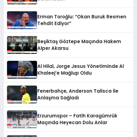
Erman Toroğlu: “Okan Buruk Resmen
Tehdit Ediyor”
Beşiktaş Göztepe Maçında Hakem
Alper Akarsu
Al Hilal, Jorge Jesus Yönetiminde Al
Khaleej’e Mağlup Oldu
Fenerbahçe, Anderson Talisca İle
Anlaşma Sağladı
Erzurumspor – Fatih Karagümrük
Maçında Heyecan Dolu Anlar