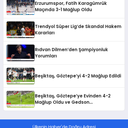
Erzurumspor, Fatih Karagümrük
Maçında 3-1 Mağlup Oldu
Trendyol Süper Lig’de Skandal Hakem
Kararları
Rıdvan Dilmen’den Şampiyonluk
Yorumları
Beşiktaş, Göztepe’yi 4-2 Mağlup Edildi
Beşiktaş, Göztepe’ye Evinden 4-2
Mağlup Oldu ve Gedson
Fernandes’ten Taraftara Özür Geldi
Ülkenin Haber'de Doğru Adresi