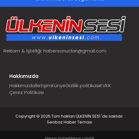
Reklam & İşbirliği:
habersonuclari@gmail.com
Hakkımızda
Hakkımızda
İletişim
Künye
Gizlilik politikası
KVKK
Çerez Politikası
Copyright © 2025 Tüm hakları ÜLKENİN SESİ 'de saklıdır.
Seobaz Haber Teması
Mersin Haber
Mersin Lojistik