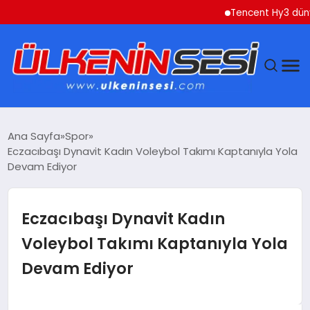
Tencent Hy3 dünya ge
DÜNYA
Ana Sayfa
Spor
Eczacıbaşı Dynavit Kadın Voleybol Takımı Kaptanıyla Yola
EKONOMI
Devam Ediyor
GÜNDEM
Eczacıbaşı Dynavit Kadın
MAGAZIN
Voleybol Takımı Kaptanıyla Yola
Devam Ediyor
SAĞLIK
SIYASET