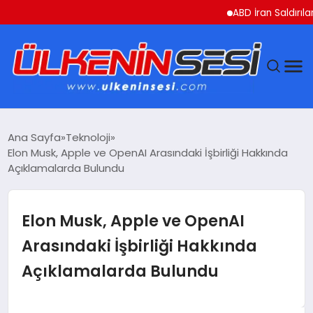
ABD İran Saldırılarını 
DÜNYA
Ana Sayfa
Teknoloji
Elon Musk, Apple ve OpenAI Arasındaki İşbirliği Hakkında
EKONOMI
Açıklamalarda Bulundu
GÜNDEM
Elon Musk, Apple ve OpenAI
MAGAZIN
Arasındaki İşbirliği Hakkında
Açıklamalarda Bulundu
SAĞLIK
SIYASET