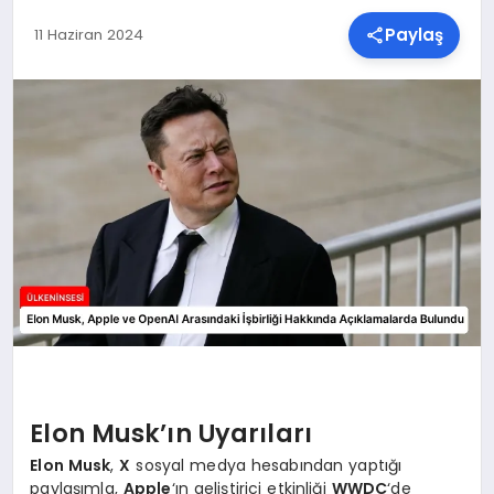
Paylaş
11 Haziran 2024
SPOR
TEKNOLOJI
YAŞAM
MALATYA HABERLERI
Elon Musk’ın Uyarıları
Elon Musk
,
X
sosyal medya hesabından yaptığı
paylaşımla,
Apple
‘ın geliştirici etkinliği
WWDC
‘de