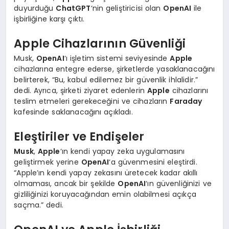
duyurduğu
ChatGPT
‘nin geliştiricisi olan
OpenAI
ile
işbirliğine karşı çıktı.
Apple Cihazlarının Güvenliği
Musk,
OpenAI
‘ı işletim sistemi seviyesinde
Apple
cihazlarına entegre ederse, şirketlerde yasaklanacağını
belirterek, “Bu, kabul edilemez bir güvenlik ihlalidir.”
dedi. Ayrıca, şirketi ziyaret edenlerin
Apple
cihazlarını
teslim etmeleri gerekeceğini ve cihazların
Faraday
kafesinde saklanacağını açıkladı.
Eleştiriler ve Endişeler
Musk
,
Apple
‘ın kendi yapay zeka uygulamasını
geliştirmek yerine
OpenAI
‘a güvenmesini eleştirdi.
“Apple’ın kendi yapay zekasını üretecek kadar akıllı
olmaması, ancak bir şekilde
OpenAI
‘ın güvenliğinizi ve
gizliliğinizi koruyacağından emin olabilmesi açıkça
saçma.” dedi.