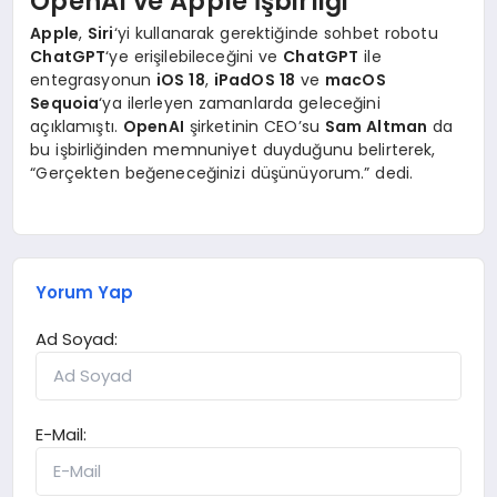
OpenAI ve Apple İşbirliği
Apple
,
Siri
‘yi kullanarak gerektiğinde sohbet robotu
ChatGPT
‘ye erişilebileceğini ve
ChatGPT
ile
entegrasyonun
iOS 18
,
iPadOS 18
ve
macOS
Sequoia
‘ya ilerleyen zamanlarda geleceğini
açıklamıştı.
OpenAI
şirketinin CEO’su
Sam Altman
da
bu işbirliğinden memnuniyet duyduğunu belirterek,
“Gerçekten beğeneceğinizi düşünüyorum.” dedi.
Yorum Yap
Ad Soyad:
E-Mail: