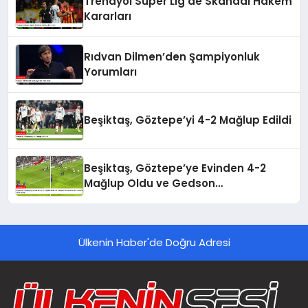
Trendyol Süper Lig’de Skandal Hakem
Kararları
Rıdvan Dilmen’den Şampiyonluk
Yorumları
Beşiktaş, Göztepe’yi 4-2 Mağlup Edildi
Beşiktaş, Göztepe’ye Evinden 4-2
Mağlup Oldu ve Gedson
Fernandes’ten Taraftara Özür Geldi
Ülkenin Haber'de Doğru Adresi