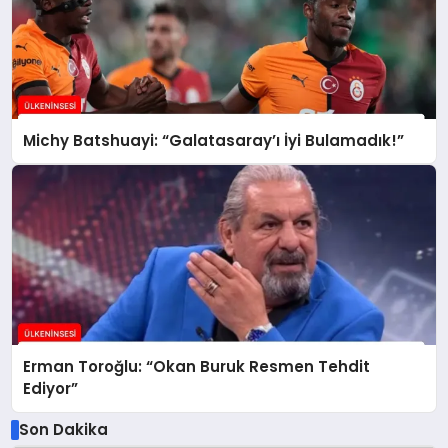
Michy Batshuayi: “Galatasaray’ı İyi Bulamadık!”
Erman Toroğlu: “Okan Buruk Resmen Tehdit
Ediyor”
Son Dakika