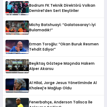
Bodrum FK Teknik Direktörü Volkan
Demirel’den Sert Eleştiriler
Michy Batshuayi: “Galatasaray’ı İyi
Bulamadık!”
Erman Toroğlu: “Okan Buruk Resmen
Tehdit Ediyor”
Beşiktaş Göztepe Maçında Hakem
Alper Akarsu
Al Hilal, Jorge Jesus Yönetiminde Al
Khaleej’e Mağlup Oldu
Fenerbahçe, Anderson Talisca İle