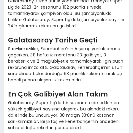
Galatasaray, Okan Buruk yönetiminde Trendyol Süper
Lig’de 2023-24 sezonunu 102 puanla zirvede
tamamlayarak şampiyon oldu. Bu şampiyonlukla
birlikte Galatasaray, Süper Lig’deki şampiyonluk sayısını
24’e çıkararak rekorunu geliştirdi.
Galatasaray Tarihe Geçti
Sarı-kırmızılılar, Fenerbahçe’nin 5 şampiyonluk önüne
geçerken, 38 haftalık maratonu 33 galibiyet, 3
beraberlik ve 2 mağlubiyetle tamamlayarak ligin puan
rekoruna imza attı. Galatasaray, Fenerbahçe’nin uzun
süre elinde bulundurduğu 93 puanlık rekoru kırarak üç
haneli puana ulaşan ilk takım oldu.
En Çok Galibiyet Alan Takım
Galatasaray, Süper Lig’de bir sezonda elde edilen en
yüksek galibiyet sayısına ulaşarak bu alandaki rekoru
da elinde bulunduruyor. 38 maçın 33’ünü kazanan
sarı-kırmızılılar, Beşiktaş ve Fenerbahçe’nin önceden
sahip olduğu rekorları geride bıraktı.