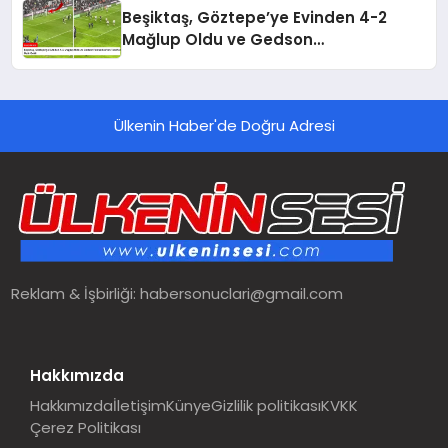
Beşiktaş, Göztepe’ye Evinden 4-2
Mağlup Oldu ve Gedson
Fernandes’ten Taraftara Özür Geldi
Ülkenin Haber'de Doğru Adresi
Reklam & İşbirliği:
habersonuclari@gmail.com
Hakkımızda
Hakkımızda
İletişim
Künye
Gizlilik politikası
KVKK
Çerez Politikası