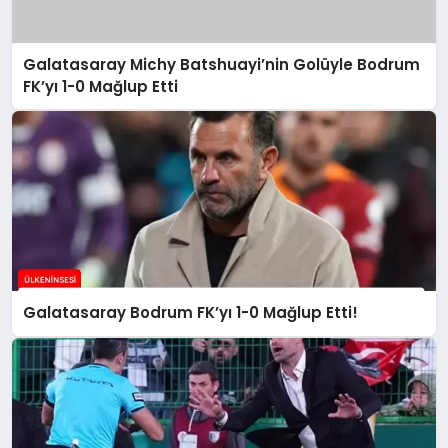
Galatasaray Michy Batshuayi’nin Golüyle Bodrum
FK’yı 1-0 Mağlup Etti
Galatasaray Bodrum FK’yı 1-0 Mağlup Etti!