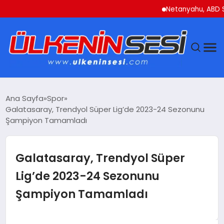
Netanyahu, ABD Savunm
DÜNYA
Ana Sayfa
Spor
Galatasaray, Trendyol Süper Lig’de 2023-24 Sezonunu
EKONOMI
Şampiyon Tamamladı
GÜNDEM
Galatasaray, Trendyol Süper
MAGAZIN
Lig’de 2023-24 Sezonunu
Şampiyon Tamamladı
SAĞLIK
SIYASET