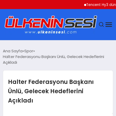
Tencent Hy3 dünya ge
DÜNYA
Ana Sayfa
Spor
Halter Federasyonu Başkanı Ünlü, Gelecek Hedeflerini
EKONOMI
Açıkladı
GÜNDEM
Halter Federasyonu Başkanı
MAGAZIN
Ünlü, Gelecek Hedeflerini
Açıkladı
SAĞLIK
SIYASET