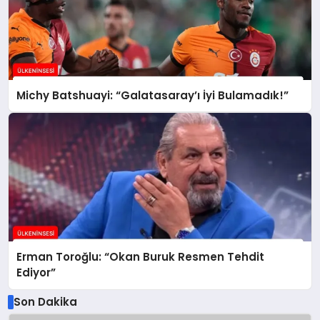
Michy Batshuayi: “Galatasaray’ı İyi Bulamadık!”
Erman Toroğlu: “Okan Buruk Resmen Tehdit
Ediyor”
Son Dakika