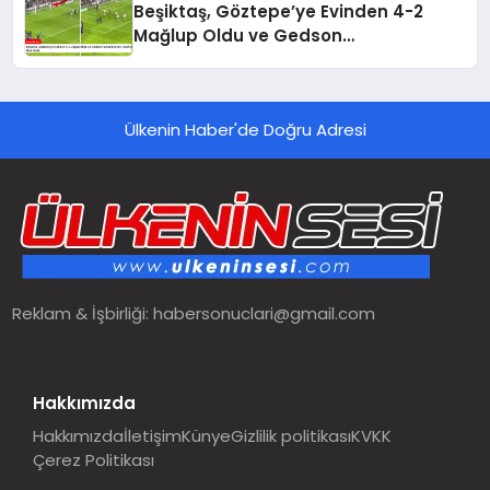
Beşiktaş, Göztepe’ye Evinden 4-2
Mağlup Oldu ve Gedson
Fernandes’ten Taraftara Özür Geldi
Ülkenin Haber'de Doğru Adresi
Reklam & İşbirliği:
habersonuclari@gmail.com
Hakkımızda
Hakkımızda
İletişim
Künye
Gizlilik politikası
KVKK
Çerez Politikası