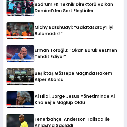
Bodrum FK Teknik Direktörü Volkan
Demirel’den Sert Eleştiriler
Michy Batshuayi: “Galatasaray’ı İyi
Bulamadık!”
Erman Toroğlu: “Okan Buruk Resmen
Tehdit Ediyor”
Beşiktaş Göztepe Maçında Hakem
Alper Akarsu
Al Hilal, Jorge Jesus Yönetiminde Al
Khaleej’e Mağlup Oldu
Fenerbahçe, Anderson Talisca İle
Anlaşma Sağladı