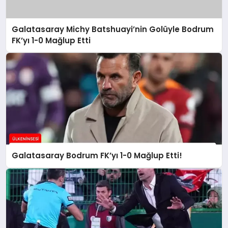
Galatasaray Michy Batshuayi’nin Golüyle Bodrum
FK’yı 1-0 Mağlup Etti
Galatasaray Bodrum FK’yı 1-0 Mağlup Etti!