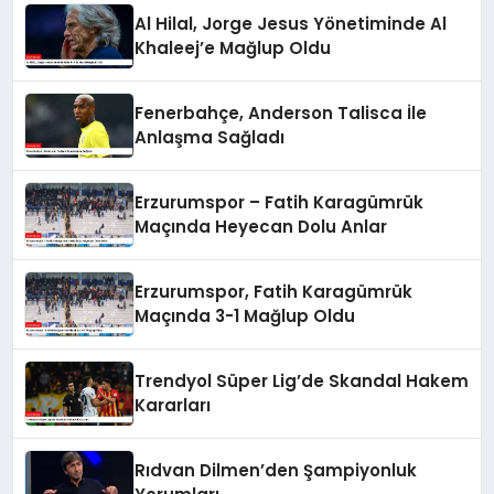
Al Hilal, Jorge Jesus Yönetiminde Al
Khaleej’e Mağlup Oldu
Fenerbahçe, Anderson Talisca İle
Anlaşma Sağladı
Erzurumspor – Fatih Karagümrük
Maçında Heyecan Dolu Anlar
Erzurumspor, Fatih Karagümrük
Maçında 3-1 Mağlup Oldu
Trendyol Süper Lig’de Skandal Hakem
Kararları
Rıdvan Dilmen’den Şampiyonluk