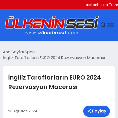
İstanbul’da Temmuz Ayı
DÜNYA
Ana Sayfa
Spor
İngiliz Taraftarların EURO 2024 Rezervasyon Macerası
EKONOMI
GÜNDEM
İngiliz Taraftarların EURO 2024
Rezervasyon Macerası
MAGAZIN
SAĞLIK
Paylaş
20 Ağustos 2024
SIYASET