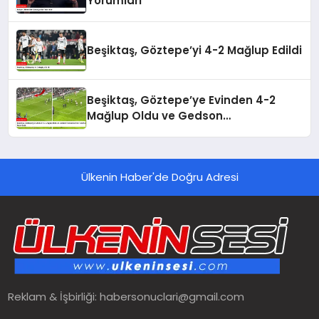
Yorumları
Beşiktaş, Göztepe’yi 4-2 Mağlup Edildi
Beşiktaş, Göztepe’ye Evinden 4-2
Mağlup Oldu ve Gedson
Fernandes’ten Taraftara Özür Geldi
Ülkenin Haber'de Doğru Adresi
Reklam & İşbirliği:
habersonuclari@gmail.com