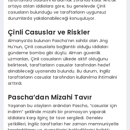
taraftarlara odalarını kiralamak zorunda kaldı. Ancak
ortaya atılan iddialara göre, bu genelevde Çinli
casusların bulunduğu ve taraftarların uygunsuz
durumlarda yakalanabileceği konuşuluyor.
Çinli Casuslar ve Riskler
Almanya’da bulunan Pascha’nın sahibi olan Jing
Hu’nun, Çinli casuslarla bağlantılı olduğu iddiaları
gündeme bomba gibi düştü. Alman güvenlik
uzmanları, Çinli casusların ülkede aktif olduğunu
belirterek, taraftarların casuslar tarafından hedef
alınabileceği uyarısında bulundu. Bu durum, İngiliz
taraftarların casuslar tarafından kullanılma ihtimalini
arttırdı.
Pascha’dan Mizahi Tavır
Yaşanan bu olayların ardından Pascha, “casuslar için
indirim” şeklinde mizahi bir promosyon yaparak
iddialara karşı ilginç bir tavır sergiledi. Genelev
yetkilileri, İngiliz taraftarları her zaman memnuniyetle