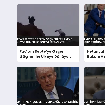
Fas’tan Sebte’ye Geçen
Netanyah
Göçmenler Ülkeye Dönüyor
Bakanı He
Güvenlik Görevlisi Taş Attı
Washingt
Geldi