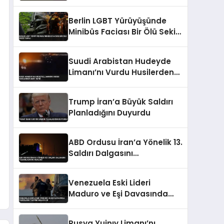
Ölü 1 Yaralı
Berlin LGBT Yürüyüşünde
Minibüs Faciası Bir Ölü Sekiz
Yaralı
Suudi Arabistan Hudeyde
Limanı’nı Vurdu Husilerden
Sert Tepki
Trump İran’a Büyük Saldırı
Planladığını Duyurdu
ABD Ordusu İran’a Yönelik 13.
Saldırı Dalgasını
Tamamladığını Açıkladı
Venezuela Eski Lideri
Maduro ve Eşi Davasında
Yargılama Takvimi Belli
Oldu
Rusya Yujnıy Limanı’nı