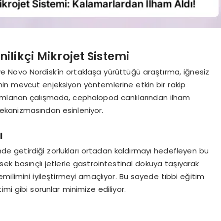
likçi Mikrojet Sistemi
 Novo Nordisk’in ortaklaşa yürüttüğü araştırma, iğnesiz
minin mevcut enjeksiyon yöntemlerine etkin bir rakip
ımlanan çalışmada, cephalopod canlılarından ilham
ş mekanizmasından esinleniyor.
ı
nde getirdiği zorlukları ortadan kaldırmayı hedefleyen bu
sek basınçlı jetlerle gastrointestinal dokuya taşıyarak
milimini iyileştirmeyi amaçlıyor. Bu sayede tıbbi eğitim
imi gibi sorunlar minimize ediliyor.