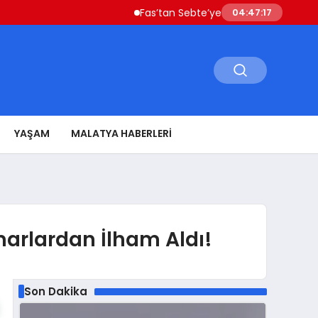
Fas’tan Sebte’ye Geçen Göçmenler Ülkeye D
04:47:18
YAŞAM
MALATYA HABERLERI
marlardan İlham Aldı!
Son Dakika