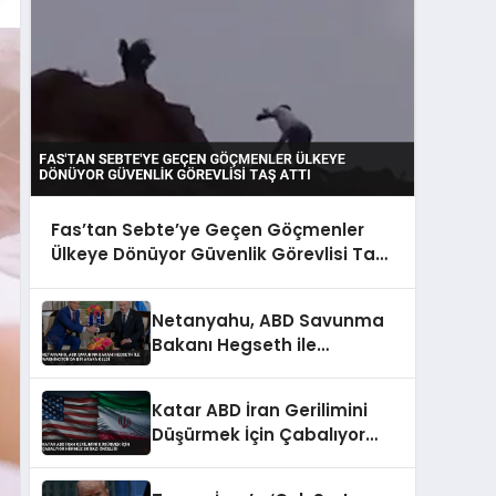
Fas’tan Sebte’ye Geçen Göçmenler
Ülkeye Dönüyor Güvenlik Görevlisi Taş
Attı
Netanyahu, ABD Savunma
Bakanı Hegseth ile
Washington’da Bir Araya
Geldi
Katar ABD İran Gerilimini
Düşürmek İçin Çabalıyor
Hürmüz Boğazı Önceliği