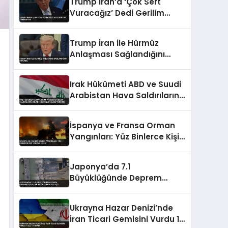
Trump İran’a ‘Çok Sert
Vuracağız’ Dedi Gerilim
Tırmanıyor
Trump İran ile Hürmüz
Anlaşması Sağlandığını
Duyurdu
Irak Hükümeti ABD ve Suudi
Arabistan Hava Saldırılarını
Kınadı Egemenlik İhlali
Vurgusu
İspanya ve Fransa Orman
Yangınları: Yüz Binlerce Kişi
Tahliye Edildi
Japonya’da 7.1
Büyüklüğünde Deprem
Kumamoto’da Can
Kayıplarına Yol Açtı
Ukrayna Hazar Denizi’nde
İran Ticari Gemisini Vurdu 1