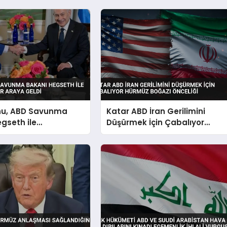
u, ABD Savunma
Katar ABD İran Gerilimini
gseth ile
Düşürmek İçin Çabalıyor
on’da Bir Araya
Hürmüz Boğazı Önceliği