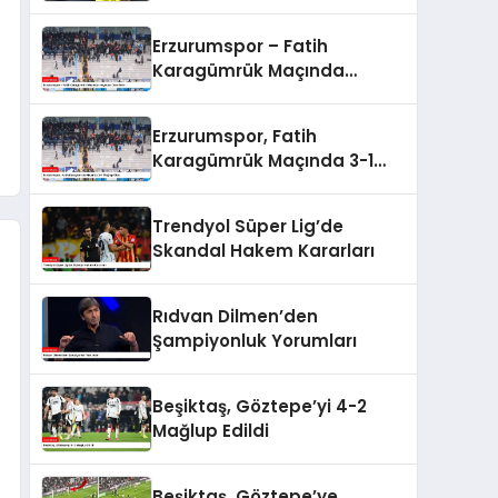
Erzurumspor – Fatih
Karagümrük Maçında
Heyecan Dolu Anlar
Erzurumspor, Fatih
Karagümrük Maçında 3-1
Mağlup Oldu
Trendyol Süper Lig’de
Skandal Hakem Kararları
Rıdvan Dilmen’den
Şampiyonluk Yorumları
Beşiktaş, Göztepe’yi 4-2
Mağlup Edildi
Beşiktaş, Göztepe’ye