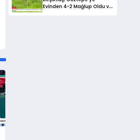
Evinden 4-2 Mağlup Oldu ve
Gedson Fernandes’ten
Taraftara Özür Geldi