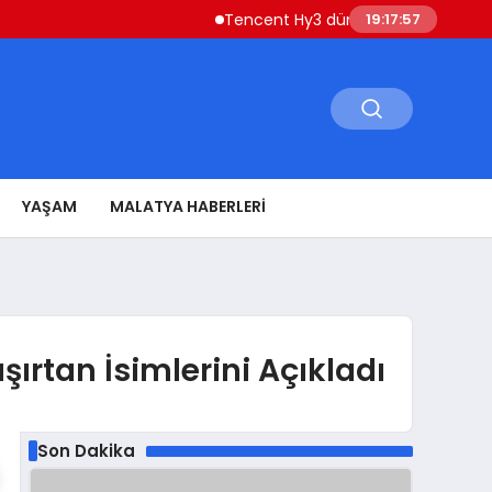
Tencent Hy3 dünya genelinde kullanıma 
19:17:58
YAŞAM
MALATYA HABERLERI
ırtan İsimlerini Açıkladı
Son Dakika