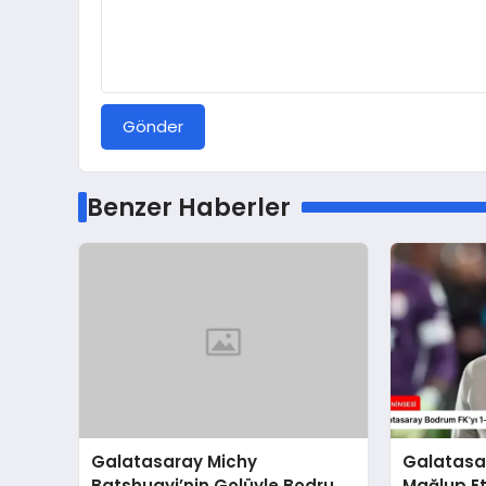
Gönder
Benzer Haberler
Galatasaray Michy
Galatasar
Batshuayi’nin Golüyle Bodrum
Mağlup Et