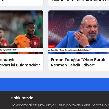
Maçını Değerlendirdi
shuayi:
Erman Toroğlu: “Okan Buruk
ray’ı İyi Bulamadık!”
Resmen Tehdit Ediyor”
Hakkımızda
Hakkımızda
İletişim
Künye
Gizlilik politikası
KVKK
Çerez Poli