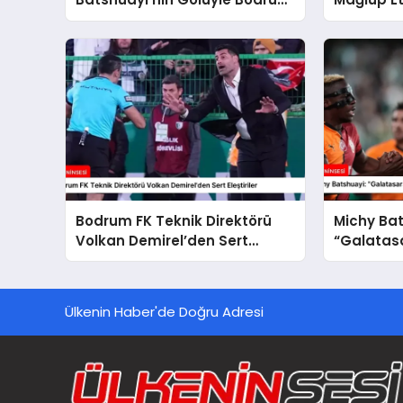
FK’yı 1-0 Mağlup Etti
Bodrum FK Teknik Direktörü
Michy Bat
Volkan Demirel’den Sert
“Galatasa
Eleştiriler
Ülkenin Haber'de Doğru Adresi