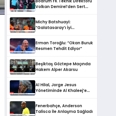
Bodrum FK Teknik Direktörü
Volkan Demirel’den Sert
Eleştiriler
Michy Batshuayi:
“Galatasaray’ı İyi
Bulamadık!”
Erman Toroğlu: “Okan Buruk
Resmen Tehdit Ediyor”
Beşiktaş Göztepe Maçında
Hakem Alper Akarsu
Al Hilal, Jorge Jesus
Yönetiminde Al Khaleej’e
Mağlup Oldu
Fenerbahçe, Anderson
Talisca İle Anlaşma Sağladı