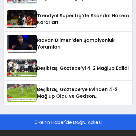
Trendyol Süper Lig’de Skandal Hakem
Kararları
Rıdvan Dilmen’den Şampiyonluk
Yorumları
Beşiktaş, Göztepe’yi 4-2 Mağlup Edildi
Beşiktaş, Göztepe’ye Evinden 4-2
Mağlup Oldu ve Gedson
Fernandes’ten Taraftara Özür Geldi
Ülkenin Haber'de Doğru Adresi