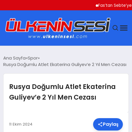
Fas’tan Sebte’ye Geçe
DÜNYA
Ana Sayfa
Spor
Rusya Doğumlu Atlet Ekaterina Guliyev’e 2 Yıl Men Cezası
EKONOMI
GÜNDEM
Rusya Doğumlu Atlet Ekaterina
Guliyev’e 2 Yıl Men Cezası
MAGAZIN
SAĞLIK
Paylaş
11 Ekim 2024
SIYASET