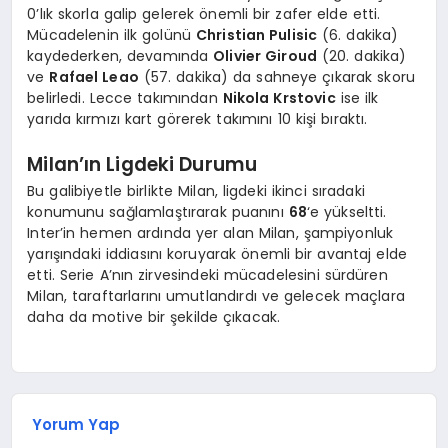
0’lık skorla galip gelerek önemli bir zafer elde etti.
Mücadelenin ilk golünü
Christian Pulisic
(6. dakika)
kaydederken, devamında
Olivier Giroud
(20. dakika)
ve
Rafael Leao
(57. dakika) da sahneye çıkarak skoru
belirledi. Lecce takımından
Nikola Krstovic
ise ilk
yarıda kırmızı kart görerek takımını 10 kişi bıraktı.
Milan’ın Ligdeki Durumu
Bu galibiyetle birlikte Milan, ligdeki ikinci sıradaki
konumunu sağlamlaştırarak puanını
68
‘e yükseltti.
Inter’in hemen ardında yer alan Milan, şampiyonluk
yarışındaki iddiasını koruyarak önemli bir avantaj elde
etti. Serie A’nın zirvesindeki mücadelesini sürdüren
Milan, taraftarlarını umutlandırdı ve gelecek maçlara
daha da motive bir şekilde çıkacak.
Yorum Yap