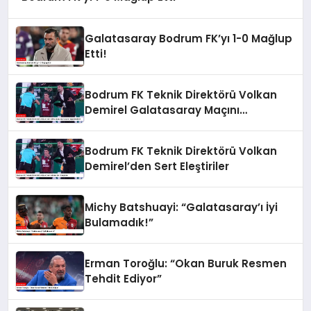
Galatasaray Bodrum FK’yı 1-0 Mağlup
Etti!
Bodrum FK Teknik Direktörü Volkan
Demirel Galatasaray Maçını
Değerlendirdi
Bodrum FK Teknik Direktörü Volkan
Demirel’den Sert Eleştiriler
Michy Batshuayi: “Galatasaray’ı İyi
Bulamadık!”
Erman Toroğlu: “Okan Buruk Resmen
Tehdit Ediyor”