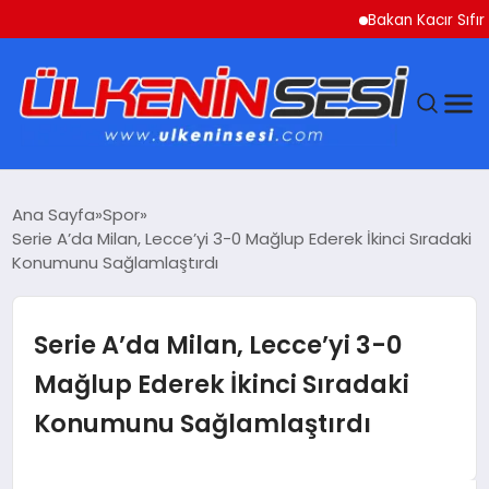
Bakan Kacır Sıfır Atık
DÜNYA
Ana Sayfa
Spor
Serie A’da Milan, Lecce’yi 3-0 Mağlup Ederek İkinci Sıradaki
EKONOMI
Konumunu Sağlamlaştırdı
GÜNDEM
Serie A’da Milan, Lecce’yi 3-0
MAGAZIN
Mağlup Ederek İkinci Sıradaki
Konumunu Sağlamlaştırdı
SAĞLIK
SIYASET