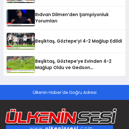
Rıdvan Dilmen’den Şampiyonluk
Yorumları
Beşiktaş, Göztepe’yi 4-2 Mağlup Edildi
Beşiktaş, Göztepe’ye Evinden 4-2
Mağlup Oldu ve Gedson
Fernandes’ten Taraftara Özür Geldi
Ülkenin Haber'de Doğru Adresi