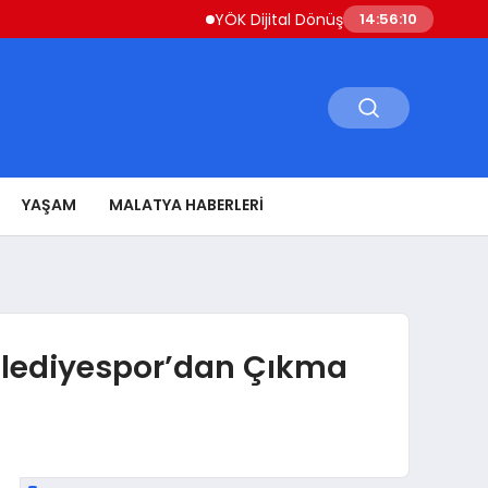
YÖK Dijital Dönüşüm İçin Bilişim Uzmanları Y
14:56:11
YAŞAM
MALATYA HABERLERI
Belediyespor’dan Çıkma