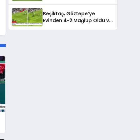
Beşiktaş, Göztepe’ye
Evinden 4-2 Mağlup Oldu ve
Gedson Fernandes’ten
Taraftara Özür Geldi