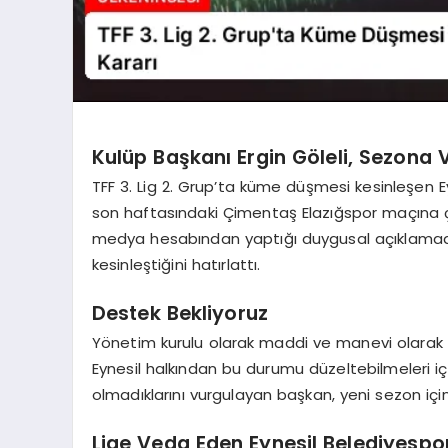
Kulüp Başkanı Ergin Göleli, Sezona 
TFF 3. Lig 2. Grup’ta küme düşmesi kesinleşen E
son haftasındaki Çimentaş Elazığspor maçına çık
medya hesabından yaptığı duygusal açıklamada
kesinleştiğini hatırlattı.
Destek Bekliyoruz
Yönetim kurulu olarak maddi ve manevi olarak h
Eynesil halkından bu durumu düzeltebilmeleri içi
olmadıklarını vurgulayan başkan, yeni sezon için
Lige Veda Eden Eynesil Belediyespo