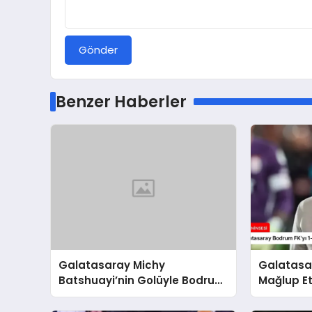
Gönder
Benzer Haberler
Galatasaray Michy
Galatasar
Batshuayi’nin Golüyle Bodrum
Mağlup Et
FK’yı 1-0 Mağlup Etti