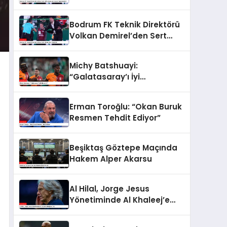
Maçını Değerlendirdi
Bodrum FK Teknik Direktörü
Volkan Demirel’den Sert
Eleştiriler
Michy Batshuayi:
“Galatasaray’ı İyi
Bulamadık!”
Erman Toroğlu: “Okan Buruk
Resmen Tehdit Ediyor”
Beşiktaş Göztepe Maçında
Hakem Alper Akarsu
Al Hilal, Jorge Jesus
Yönetiminde Al Khaleej’e
Mağlup Oldu