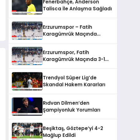
Fenerbahçe, Anderson
Talisca İle Anlaşma Sağladı
Erzurumspor – Fatih
Karagümrük Maçında
Heyecan Dolu Anlar
Erzurumspor, Fatih
Karagümrük Maçında 3-1
Mağlup Oldu
Trendyol Süper Lig’de
Skandal Hakem Kararları
Rıdvan Dilmen’den
Şampiyonluk Yorumları
Beşiktaş, Göztepe’yi 4-2
Mağlup Edildi