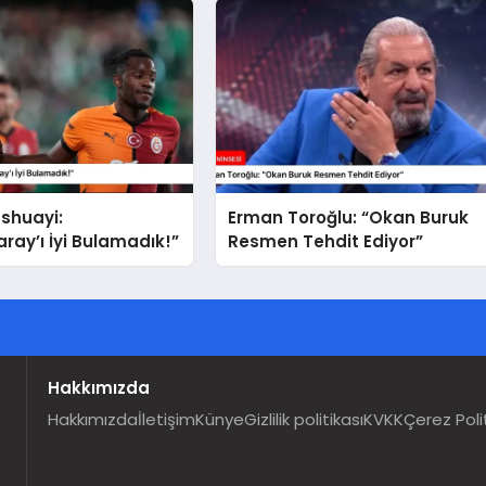
shuayi:
Erman Toroğlu: “Okan Buruk
ray’ı İyi Bulamadık!”
Resmen Tehdit Ediyor”
Hakkımızda
Hakkımızda
İletişim
Künye
Gizlilik politikası
KVKK
Çerez Poli