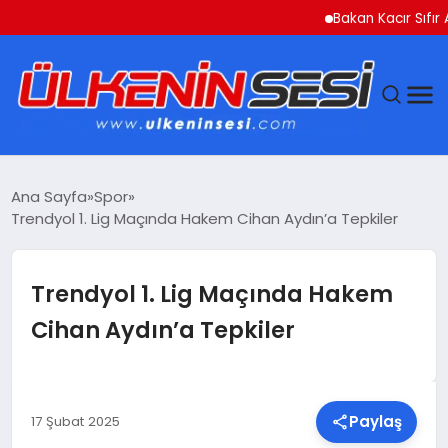
Bakan Kacır Sıfır Atık P
DÜNYA
Ana Sayfa
Spor
Trendyol 1. Lig Maçında Hakem Cihan Aydın’a Tepkiler
EKONOMI
GÜNDEM
Trendyol 1. Lig Maçında Hakem
Cihan Aydın’a Tepkiler
MAGAZIN
SAĞLIK
Paylaş
17 Şubat 2025
SIYASET