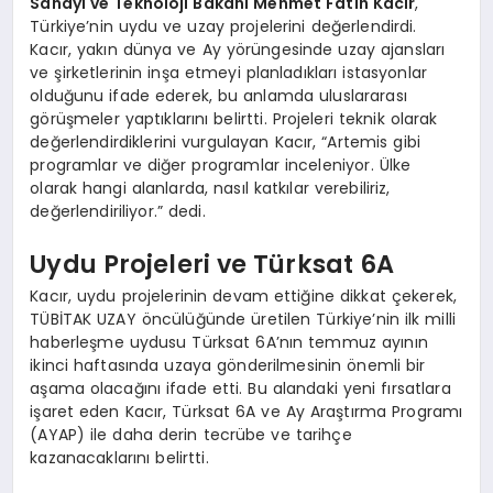
Sanayi ve Teknoloji Bakanı Mehmet Fatih Kacır
,
Türkiye’nin uydu ve uzay projelerini değerlendirdi.
Kacır, yakın dünya ve Ay yörüngesinde uzay ajansları
ve şirketlerinin inşa etmeyi planladıkları istasyonlar
olduğunu ifade ederek, bu anlamda uluslararası
görüşmeler yaptıklarını belirtti. Projeleri teknik olarak
değerlendirdiklerini vurgulayan Kacır, “Artemis gibi
programlar ve diğer programlar inceleniyor. Ülke
olarak hangi alanlarda, nasıl katkılar verebiliriz,
değerlendiriliyor.” dedi.
Uydu Projeleri ve Türksat 6A
Kacır, uydu projelerinin devam ettiğine dikkat çekerek,
TÜBİTAK UZAY öncülüğünde üretilen Türkiye’nin ilk milli
haberleşme uydusu Türksat 6A’nın temmuz ayının
ikinci haftasında uzaya gönderilmesinin önemli bir
aşama olacağını ifade etti. Bu alandaki yeni fırsatlara
işaret eden Kacır, Türksat 6A ve Ay Araştırma Programı
(AYAP) ile daha derin tecrübe ve tarihçe
kazanacaklarını belirtti.