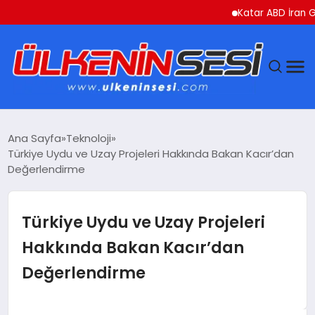
Katar ABD İran Gerili
DÜNYA
Ana Sayfa
Teknoloji
Türkiye Uydu ve Uzay Projeleri Hakkında Bakan Kacır’dan
EKONOMI
Değerlendirme
GÜNDEM
Türkiye Uydu ve Uzay Projeleri
MAGAZIN
Hakkında Bakan Kacır’dan
Değerlendirme
SAĞLIK
SIYASET