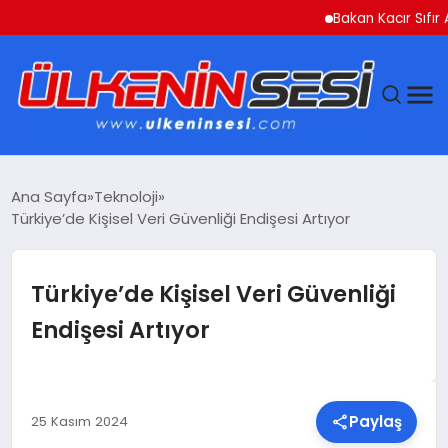
Bakan Kacır Sıfır Atık
DÜNYA
Ana Sayfa
Teknoloji
Türkiye’de Kişisel Veri Güvenliği Endişesi Artıyor
EKONOMI
GÜNDEM
Türkiye’de Kişisel Veri Güvenliği
Endişesi Artıyor
MAGAZIN
SAĞLIK
Paylaş
25 Kasım 2024
SIYASET