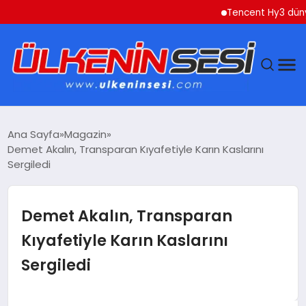
Tencent Hy3 dünya ge
DÜNYA
Ana Sayfa
Magazin
Demet Akalın, Transparan Kıyafetiyle Karın Kaslarını
EKONOMI
Sergiledi
GÜNDEM
Demet Akalın, Transparan
MAGAZIN
Kıyafetiyle Karın Kaslarını
Sergiledi
SAĞLIK
SIYASET