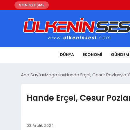
SON GELİŞME
DÜNYA
EKONOMI
GÜNDEM
Ana Sayfa
Magazin
Hande Erçel, Cesur Pozlarıyl
Hande Erçel, Cesur Pozl
03 Aralık 2024