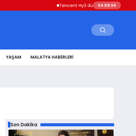
Tencent Hy3 dünya genelinde kullanıma s
04:58:35
YAŞAM
MALATYA HABERLERI
Son Dakika