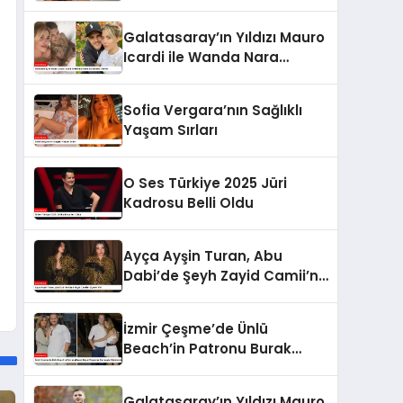
Galatasaray’ın Yıldızı Mauro
Icardi ile Wanda Nara
Arasındaki Gerilim
Sofia Vergara’nın Sağlıklı
Yaşam Sırları
O Ses Türkiye 2025 Jüri
Kadrosu Belli Oldu
Ayça Ayşin Turan, Abu
Dabi’de Şeyh Zayid Camii’ni
Ziyaret Etti
İzmir Çeşme’de Ünlü
Beach’in Patronu Burak
Beşer Boşanma Davasıyla
Gündemde
Galatasaray’ın Yıldızı Mauro