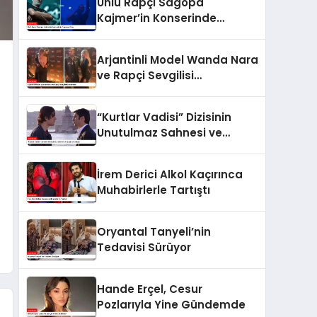
Ünlü Rapçi Sagopa
Kajmer’in Konserinde
Yaşanan Olay
Arjantinli Model Wanda Nara
ve Rapçi Sevgilisi
Gündemde
“Kurtlar Vadisi” Dizisinin
Unutulmaz Sahnesi ve
Şaşırtan Detay!
İrem Derici Alkol Kaçırınca
Muhabirlerle Tartıştı
Oryantal Tanyeli’nin
Tedavisi Sürüyor
Hande Erçel, Cesur
Pozlarıyla Yine Gündemde