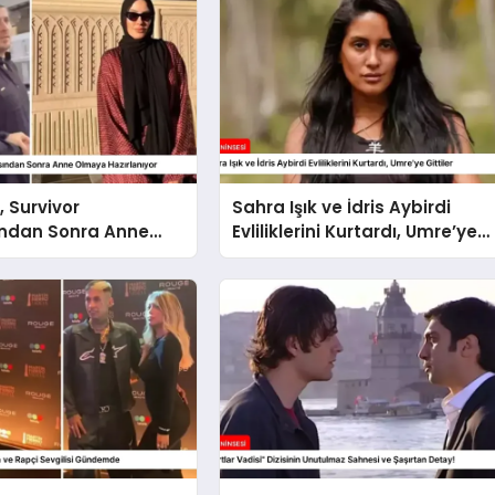
, Survivor
Sahra Işık ve İdris Aybirdi
ndan Sonra Anne
Evliliklerini Kurtardı, Umre’ye
azırlanıyor
Gittiler