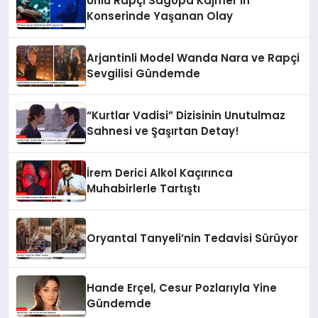
Ünlü Rapçi Sagopa Kajmer’in
Konserinde Yaşanan Olay
Arjantinli Model Wanda Nara ve Rapçi
Sevgilisi Gündemde
“Kurtlar Vadisi” Dizisinin Unutulmaz
Sahnesi ve Şaşırtan Detay!
İrem Derici Alkol Kaçırınca
Muhabirlerle Tartıştı
Oryantal Tanyeli’nin Tedavisi Sürüyor
Hande Erçel, Cesur Pozlarıyla Yine
Gündemde