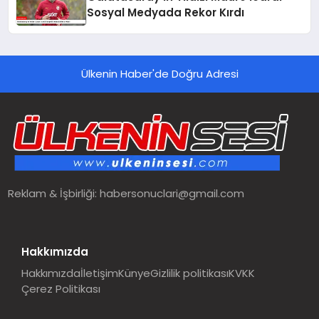
Sosyal Medyada Rekor Kırdı
Ülkenin Haber'de Doğru Adresi
Reklam & İşbirliği:
habersonuclari@gmail.com
Hakkımızda
Hakkımızda
İletişim
Künye
Gizlilik politikası
KVKK
Çerez Politikası