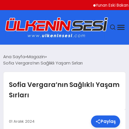
Yunan Eski Bakan Varouf
DÜNYA
Ana Sayfa
Magazin
Sofia Vergara’nın Sağlıklı Yaşam Sırları
EKONOMI
GÜNDEM
Sofia Vergara’nın Sağlıklı Yaşam
Sırları
MAGAZIN
SAĞLIK
Paylaş
01 Aralık 2024
SIYASET