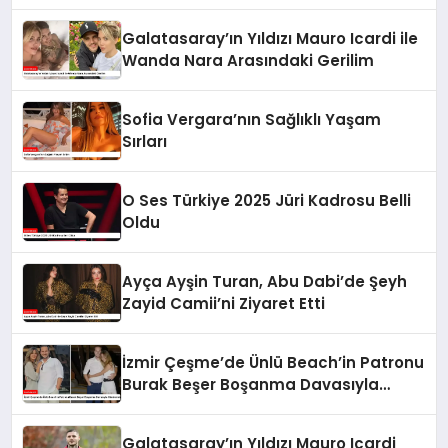
Galatasaray’ın Yıldızı Mauro Icardi ile
Wanda Nara Arasındaki Gerilim
Sofia Vergara’nın Sağlıklı Yaşam
Sırları
O Ses Türkiye 2025 Jüri Kadrosu Belli
Oldu
Ayça Ayşin Turan, Abu Dabi’de Şeyh
Zayid Camii’ni Ziyaret Etti
İzmir Çeşme’de Ünlü Beach’in Patronu
Burak Beşer Boşanma Davasıyla
Gündemde
Galatasaray’ın Yıldızı Mauro Icardi