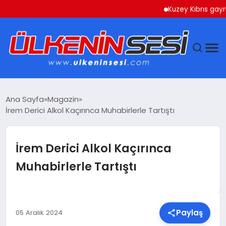
Kuzey Kıbrıs gayrimenk
DÜNYA
Ana Sayfa
Magazin
İrem Derici Alkol Kaçırınca Muhabirlerle Tartıştı
EKONOMI
GÜNDEM
İrem Derici Alkol Kaçırınca
Muhabirlerle Tartıştı
MAGAZIN
SAĞLIK
Paylaş
05 Aralık 2024
SIYASET