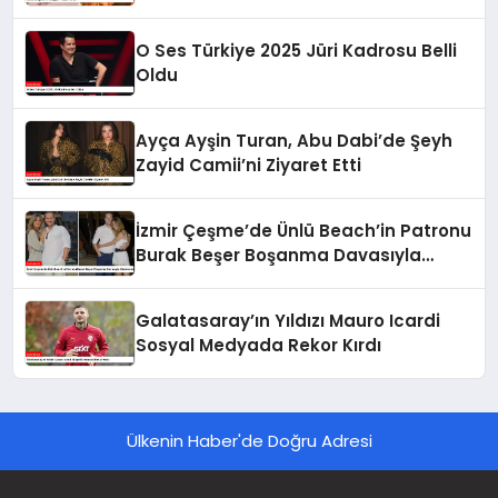
O Ses Türkiye 2025 Jüri Kadrosu Belli
Oldu
Ayça Ayşin Turan, Abu Dabi’de Şeyh
Zayid Camii’ni Ziyaret Etti
İzmir Çeşme’de Ünlü Beach’in Patronu
Burak Beşer Boşanma Davasıyla
Gündemde
Galatasaray’ın Yıldızı Mauro Icardi
Sosyal Medyada Rekor Kırdı
Ülkenin Haber'de Doğru Adresi