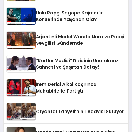
Ünlü Rapçi Sagopa Kajmer’in
Konserinde Yaşanan Olay
Arjantinli Model Wanda Nara ve Rapçi
Sevgilisi Gündemde
“Kurtlar Vadisi” Dizisinin Unutulmaz
Sahnesi ve Şaşırtan Detay!
İrem Derici Alkol Kaçırınca
Muhabirlerle Tartıştı
Oryantal Tanyeli’nin Tedavisi Sürüyor