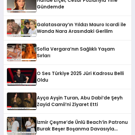
Hande Erçel, Cesur Pozlarıyla Yine
Gündemde
Galatasaray’ın Yıldızı Mauro Icardi ile
Wanda Nara Arasındaki Gerilim
Sofia Vergara’nın Sağlıklı Yaşam
Sırları
O Ses Türkiye 2025 Jüri Kadrosu Belli
Oldu
Ayça Ayşin Turan, Abu Dabi’de Şeyh
Zayid Camii’ni Ziyaret Etti
İzmir Çeşme’de Ünlü Beach’in Patronu
Burak Beşer Boşanma Davasıyla