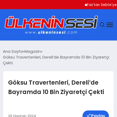
Fas’tan Sebte’ye Geçe
DÜNYA
Ana Sayfa
Magazin
Göksu Travertenleri, Dereli’de Bayramda 10 Bin Ziyaretçi
EKONOMI
Çekti
GÜNDEM
Göksu Travertenleri, Dereli’de
MAGAZIN
Bayramda 10 Bin Ziyaretçi Çekti
SAĞLIK
SIYASET
Paylaş
20 Haziran 2024