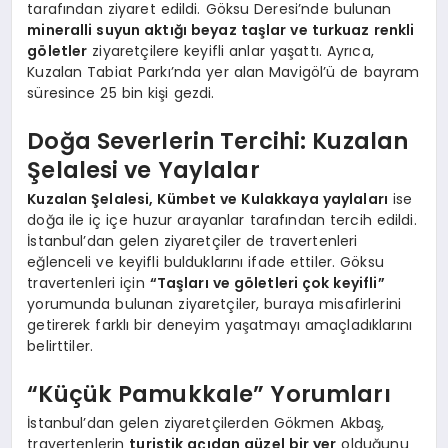
tarafından ziyaret edildi. Göksu Deresi’nde bulunan
mineralli suyun aktığı beyaz taşlar ve turkuaz renkli
göletler
ziyaretçilere keyifli anlar yaşattı. Ayrıca,
Kuzalan Tabiat Parkı’nda yer alan Mavigöl’ü de bayram
süresince 25 bin kişi gezdi.
Doğa Severlerin Tercihi: Kuzalan
Şelalesi ve Yaylalar
Kuzalan Şelalesi, Kümbet ve Kulakkaya yaylaları
ise
doğa ile iç içe huzur arayanlar tarafından tercih edildi.
İstanbul’dan gelen ziyaretçiler de travertenleri
eğlenceli ve keyifli bulduklarını ifade ettiler. Göksu
travertenleri için
“Taşları ve göletleri çok keyifli”
yorumunda bulunan ziyaretçiler, buraya misafirlerini
getirerek farklı bir deneyim yaşatmayı amaçladıklarını
belirttiler.
“Küçük Pamukkale” Yorumları
İstanbul’dan gelen ziyaretçilerden Gökmen Akbaş,
travertenlerin
turistik açıdan güzel bir yer
olduğunu