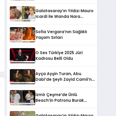
Galatasaray’ın Yıldızı Mauro
Icardi ile Wanda Nara
Arasındaki Gerilim
Sofia Vergara’nın Sağlıklı
Yaşam Sırları
O Ses Türkiye 2025 Jüri
Kadrosu Belli Oldu
Ayça Ayşin Turan, Abu
Dabi’de Şeyh Zayid Camii’ni
Ziyaret Etti
İzmir Çeşme’de Ünlü
Beach’in Patronu Burak
Beşer Boşanma Davasıyla
Gündemde
Galatasaray’ın Yıldızı Mauro