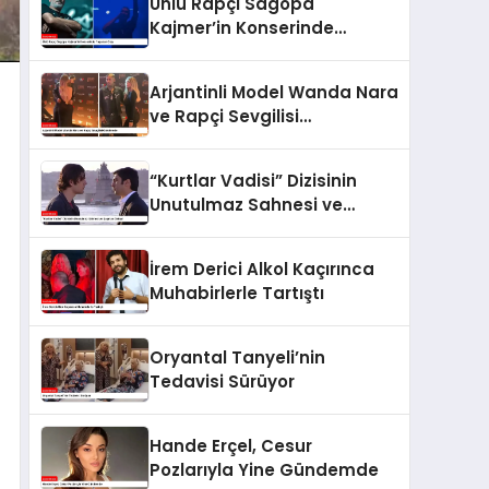
Ünlü Rapçi Sagopa
Kajmer’in Konserinde
Yaşanan Olay
Arjantinli Model Wanda Nara
ve Rapçi Sevgilisi
Gündemde
“Kurtlar Vadisi” Dizisinin
Unutulmaz Sahnesi ve
Şaşırtan Detay!
İrem Derici Alkol Kaçırınca
Muhabirlerle Tartıştı
Oryantal Tanyeli’nin
Tedavisi Sürüyor
Hande Erçel, Cesur
Pozlarıyla Yine Gündemde