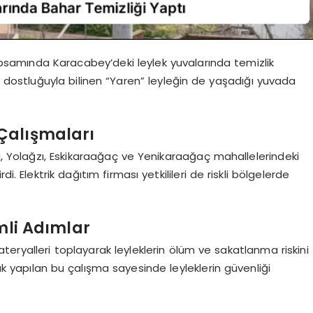
apsamında Karacabey’deki leylek yuvalarında temizlik
 dostluğuyla bilinen “Yaren” leyleğin de yaşadığı yuvada
Çalışmaları
ı, Yolağzı, Eskikaraağaç ve Yenikaraağaç mahallelerindeki
i. Elektrik dağıtım firması yetkilileri de riskli bölgelerde
mli Adımlar
materyalleri toplayarak leyleklerin ölüm ve sakatlanma riskini
rak yapılan bu çalışma sayesinde leyleklerin güvenliği