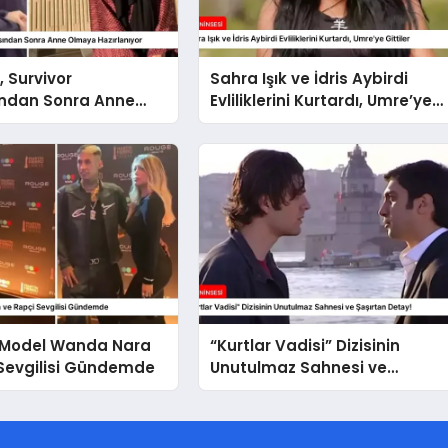
, Survivor
Sahra Işık ve İdris Aybirdi
ndan Sonra Anne
Evliliklerini Kurtardı, Umre’ye
azırlanıyor
Gittiler
i Model Wanda Nara
“Kurtlar Vadisi” Dizisinin
 Sevgilisi Gündemde
Unutulmaz Sahnesi ve
Şaşırtan Detay!