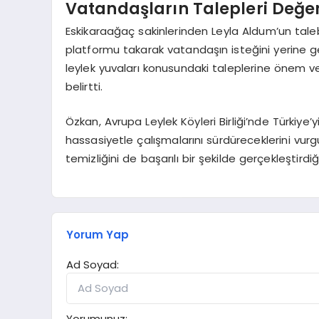
Vatandaşların Talepleri Değer
Eskikaraağaç sakinlerinden Leyla Aldum’un taleb
platformu takarak vatandaşın isteğini yerine g
leylek yuvaları konusundaki taleplerine önem verd
belirtti.
Özkan, Avrupa Leylek Köyleri Birliği’nde Türkiye’y
hassasiyetle çalışmalarını sürdüreceklerini vurg
temizliğini de başarılı bir şekilde gerçekleştirdiği
Yorum Yap
Ad Soyad:
Yorumunuz: