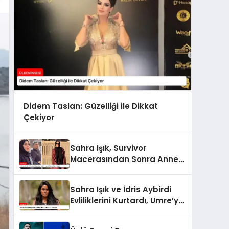
Didem Taslan: Güzelliği ile Dikkat
Çekiyor
Sahra Işık, Survivor
Macerasından Sonra Anne
Olmaya Hazırlanıyor
Sahra Işık ve İdris Aybirdi
Evliliklerini Kurtardı, Umre’ye
Gittiler