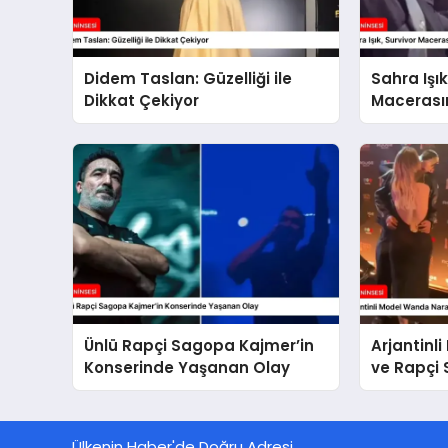
Didem Taslan: Güzelliği ile
Sahra Işık
Dikkat Çekiyor
Macerası
Olmaya H
Ünlü Rapçi Sagopa Kajmer’in
Arjantinl
Konserinde Yaşanan Olay
ve Rapçi
Ülkenin Haber'de Doğru Adresi