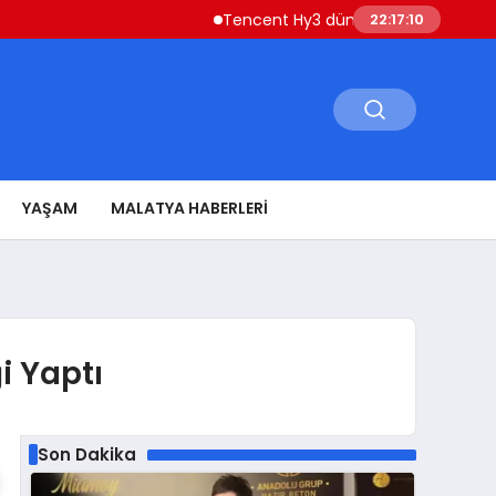
Tencent Hy3 dünya genelinde kullanıma 
22:17:11
YAŞAM
MALATYA HABERLERI
i Yaptı
Son Dakika