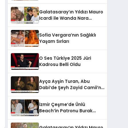
Galatasaray’ın Yıldızı Mauro
Icardi ile Wanda Nara
Arasındaki Gerilim
Sofia Vergara’nın Sağlıklı
Yaşam Sırları
O Ses Türkiye 2025 Jüri
Kadrosu Belli Oldu
Ayça Ayşin Turan, Abu
Dabi’de Şeyh Zayid Camii’ni
Ziyaret Etti
İzmir Çeşme’de Ünlü
Beach’in Patronu Burak
Beşer Boşanma Davasıyla
Gündemde
Galatasaray’ın Yıldızı Mauro