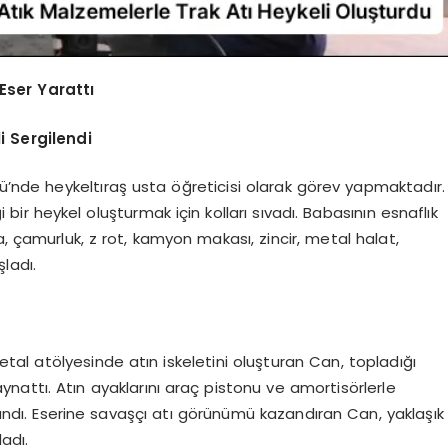
Eser Yarattı
i Sergilendi
sü’nde heykeltıraş usta öğreticisi olarak görev yapmaktadır.
bir heykel oluşturmak için kolları sıvadı. Babasının esnaflık
, çamurluk, z rot, kamyon makası, zincir, metal halat,
ladı.
tal atölyesinde atın iskeletini oluşturan Can, topladığı
attı. Atın ayaklarını araç pistonu ve amortisörlerle
llandı. Eserine savaşçı atı görünümü kazandıran Can, yaklaşık
adı.