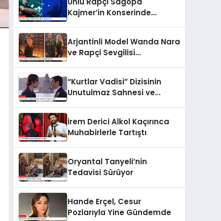
Ünlü Rapçi Sagopa
Kajmer’in Konserinde
Yaşanan Olay
Arjantinli Model Wanda Nara
ve Rapçi Sevgilisi
Gündemde
“Kurtlar Vadisi” Dizisinin
Unutulmaz Sahnesi ve
Şaşırtan Detay!
İrem Derici Alkol Kaçırınca
Muhabirlerle Tartıştı
Oryantal Tanyeli’nin
Tedavisi Sürüyor
Hande Erçel, Cesur
Pozlarıyla Yine Gündemde