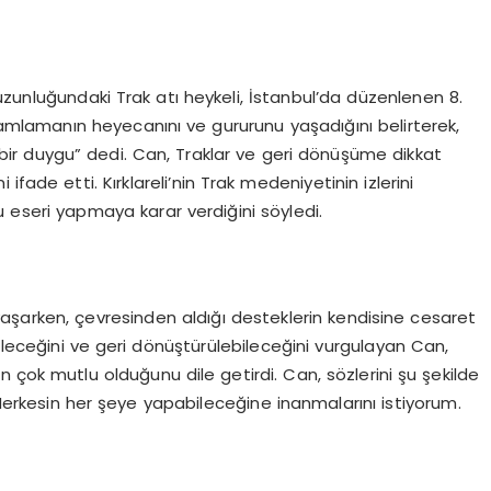
uzunluğundaki Trak atı heykeli, İstanbul’da düzenlenen 8.
mamlamanın heyecanını ve gururunu yaşadığını belirterek,
 bir duygu” dedi. Can, Traklar ve geri dönüşüme dikkat
fade etti. Kırklareli’nin Trak medeniyetinin izlerini
u eseri yapmaya karar verdiğini söyledi.
arken, çevresinden aldığı desteklerin kendisine cesaret
nebileceğini ve geri dönüştürülebileceğini vurgulayan Can,
in çok mutlu olduğunu dile getirdi. Can, sözlerini şu şekilde
erkesin her şeye yapabileceğine inanmalarını istiyorum.