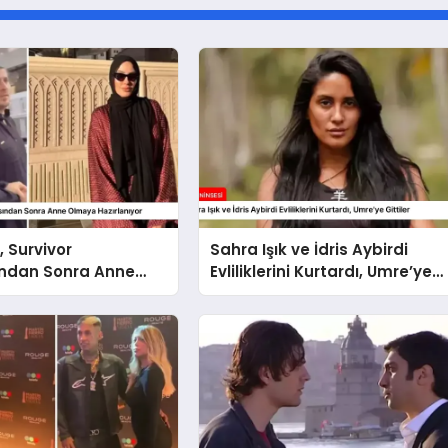
, Survivor
Sahra Işık ve İdris Aybirdi
ndan Sonra Anne
Evliliklerini Kurtardı, Umre’ye
azırlanıyor
Gittiler