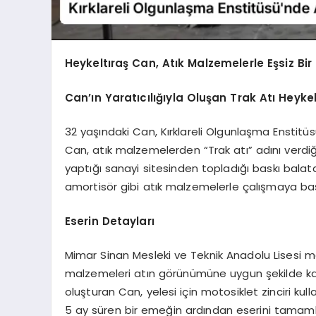
Heykeltıraş Can, Atık Malzemelerle Eşsiz Bir 
Can’ın Yaratıcılığıyla Oluşan Trak Atı Heykel
32 yaşındaki Can, Kırklareli Olgunlaşma Enstitü
Can, atık malzemelerden “Trak atı” adını verdiği 
yaptığı sanayi sitesinden topladığı baskı balata
amortisör gibi atık malzemelerle çalışmaya baş
Eserin Detayları
Mimar Sinan Mesleki ve Teknik Anadolu Lisesi me
malzemeleri atın görünümüne uygun şekilde kayn
oluşturan Can, yelesi için motosiklet zinciri ku
5 ay süren bir emeğin ardından eserini tamaml