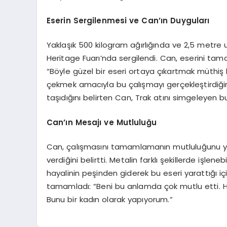
Eserin Sergilenmesi ve Can’ın Duyguları
Yaklaşık 500 kilogram ağırlığında ve 2,5 metre 
Heritage Fuarı’nda sergilendi. Can, eserini ta
“Böyle güzel bir eseri ortaya çıkartmak müthiş
çekmek amacıyla bu çalışmayı gerçekleştirdiğini i
taşıdığını belirten Can, Trak atını simgeleyen b
Can’ın Mesajı ve Mutluluğu
Can, çalışmasını tamamlamanın mutluluğunu yaş
verdiğini belirtti. Metalin farklı şekillerde işle
hayalinin peşinden giderek bu eseri yarattığı iç
tamamladı: “Beni bu anlamda çok mutlu etti. H
Bunu bir kadın olarak yapıyorum.”