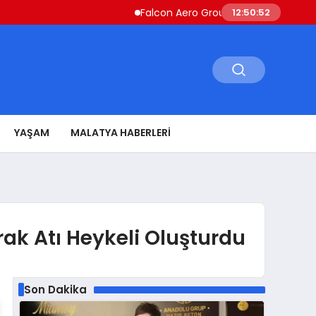
Falcon Aero Group, Havacılıkta Türkiye Merk
12:50:53
YAŞAM
MALATYA HABERLERI
rak Atı Heykeli Oluşturdu
Son Dakika