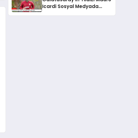
Icardi Sosyal Medyada
Rekor Kırdı