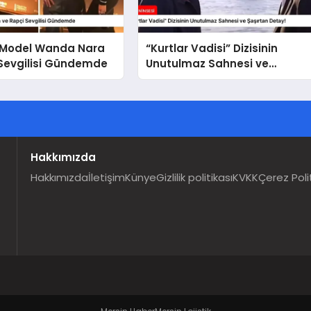
i Model Wanda Nara
“Kurtlar Vadisi” Dizisinin
 Sevgilisi Gündemde
Unutulmaz Sahnesi ve
Şaşırtan Detay!
Hakkımızda
Hakkımızda
İletişim
Künye
Gizlilik politikası
KVKK
Çerez Poli