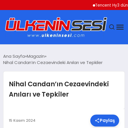
Tencent Hy3 dünya gen
DÜNYA
Ana Sayfa
Magazin
Nihal Candan’ın Cezaevindeki Anıları ve Tepkiler
EKONOMI
GÜNDEM
Nihal Candan’ın Cezaevindeki
Anıları ve Tepkiler
MAGAZIN
SAĞLIK
Paylaş
15 Kasım 2024
SIYASET