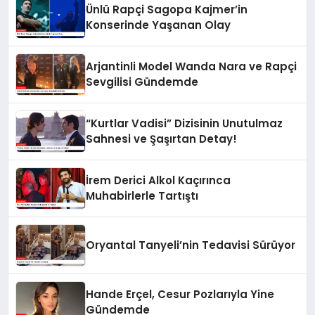
Ünlü Rapçi Sagopa Kajmer’in
Konserinde Yaşanan Olay
Arjantinli Model Wanda Nara ve Rapçi
Sevgilisi Gündemde
“Kurtlar Vadisi” Dizisinin Unutulmaz
Sahnesi ve Şaşırtan Detay!
İrem Derici Alkol Kaçırınca
Muhabirlerle Tartıştı
Oryantal Tanyeli’nin Tedavisi Sürüyor
Hande Erçel, Cesur Pozlarıyla Yine
Gündemde