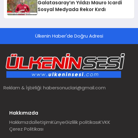
Galatasaray’ın Yıldızı Mauro Icardi
Sosyal Medyada Rekor Kırdı
Ülkenin Haber'de Doğru Adresi
Reklam & İşbirliği:
habersonuclari@gmail.com
Hakkımızda
Hakkımızda
İletişim
Künye
Gizlilik politikası
KVKK
Çerez Politikası