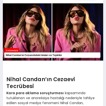
SPOR
TEKNOLOJI
YAŞAM
MALATYA HABERLERI
Nihal Candan’ın Cezaevi
Tecrübesi
Kara para aklama soruşturması
kapsamında
tutuklanan ve anoreksiya hastalığı nedeniyle tahliye
edilen sosyal medya fenomeni Nihal Candan,