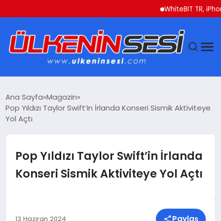
WhiteBIT TR, iPhone 17 
DÜNYA
Ana Sayfa
Magazin
Pop Yıldızı Taylor Swift’in İrlanda Konseri Sismik Aktiviteye
EKONOMI
Yol Açtı
GÜNDEM
Pop Yıldızı Taylor Swift’in İrlanda
MAGAZIN
Konseri Sismik Aktiviteye Yol Açtı
SAĞLIK
SIYASET
Paylaş
13 Haziran 2024