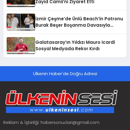
Zayid Camii’ni Ziyaret Etti
İzmir Çeşme’de Ünlü Beach’in Patronu
Burak Beşer Boşanma Davasıyla
Gündemde
Galatasaray’ın Yıldızı Mauro Icardi
Sosyal Medyada Rekor Kırdı
Ülkenin Haber'de Doğru Adresi
Reklam & İşbirliği:
habersonuclari@gmail.com