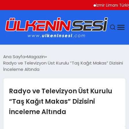
İzmir Limanı Türkiye V
DÜNYA
Ana Sayfa
Magazin
Radyo ve Televizyon Üst Kurulu “Taş Kağıt Makas” Dizisini
EKONOMI
İnceleme Altında
GÜNDEM
Radyo ve Televizyon Üst Kurulu
MAGAZIN
“Taş Kağıt Makas” Dizisini
İnceleme Altında
SAĞLIK
SIYASET