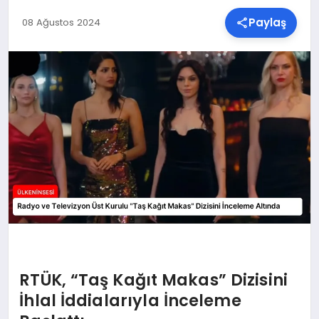
Paylaş
08 Ağustos 2024
SPOR
TEKNOLOJI
YAŞAM
MALATYA HABERLERI
RTÜK, “Taş Kağıt Makas” Dizisini
İhlal İddialarıyla İnceleme