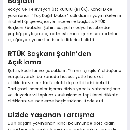
Başlattı
Radyo ve Televizyon Üst Kurulu (RTÜK), Kanal D’de
yayınlanan “Taş Kağıt Makas” adlı dizinin yayın ilkelerini
ihlal ettiği gerekçesiyle inceleme başlattı. RTÜK
Başkanı Ebubekir Şahin, sosyal medya hesabından
yaptığı paylaşımda, kadın istismarı içeren ve kadınları
aşağılayan yapımları incelediklerini belirtti.
RTÜK Başkanı Şahin’den
Açıklama
Şahin, kadınlar ve çocukların “kırmızı çizgileri” olduğunu
vurgulayarak, bu konuda hassasiyetle hareket
ettiklerini ve her türlü ihlali takip ettiklerini belirtti.
Tartışmalı sahneler içeren diziye yönelik vatandaşların
ve duyarlı sivil toplum kuruluşlarının tepkilerini dikkate
aldıklarını ve inceleme başlattıklarını ifade etti.
Dizide Yaşanan Tartışma
Dün akşam yayınlanan ikinci bölümünde dört kadın
karaktere içki içirilip, köpek gibi havlamaları yönünde