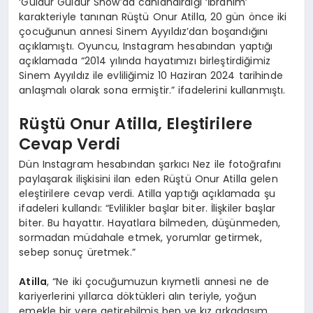
‘Güldür Güldür Show’da canlandırdığı ‘İbrahim’
karakteriyle tanınan Rüştü Onur Atilla, 20 gün önce iki
çocuğunun annesi Sinem Ayyıldız’dan boşandığını
açıklamıştı. Oyuncu, Instagram hesabından yaptığı
açıklamada “2014 yılında hayatımızı birleştirdiğimiz
Sinem Ayyıldız ile evliliğimiz 10 Haziran 2024 tarihinde
anlaşmalı olarak sona ermiştir.” ifadelerini kullanmıştı.
Rüştü Onur Atilla, Eleştirilere
Cevap Verdi
Dün Instagram hesabından şarkıcı Nez ile fotoğrafını
paylaşarak ilişkisini ilan eden Rüştü Onur Atilla gelen
eleştirilere cevap verdi. Atilla yaptığı açıklamada şu
ifadeleri kullandı: “Evlilikler başlar biter. İlişkiler başlar
biter. Bu hayattır. Hayatlara bilmeden, düşünmeden,
sormadan müdahale etmek, yorumlar getirmek,
sebep sonuç üretmek.”
Atilla
, “Ne iki çocuğumuzun kıymetli annesi ne de
kariyerlerini yıllarca döktükleri alın teriyle, yoğun
emekle bir yere getirebilmiş ben ve kız arkadaşım