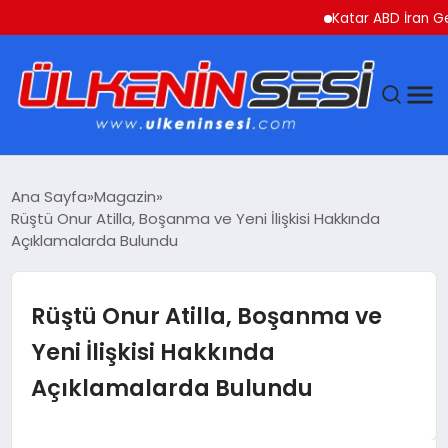
Katar ABD İran Gerili
DÜNYA
Ana Sayfa
Magazin
Rüştü Onur Atilla, Boşanma ve Yeni İlişkisi Hakkında
EKONOMI
Açıklamalarda Bulundu
GÜNDEM
Rüştü Onur Atilla, Boşanma ve
MAGAZIN
Yeni İlişkisi Hakkında
Açıklamalarda Bulundu
SAĞLIK
SIYASET