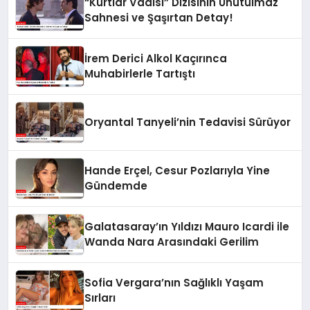
“Kurtlar Vadisi” Dizisinin Unutulmaz
Sahnesi ve Şaşırtan Detay!
İrem Derici Alkol Kaçırınca
Muhabirlerle Tartıştı
Oryantal Tanyeli’nin Tedavisi Sürüyor
Hande Erçel, Cesur Pozlarıyla Yine
Gündemde
Galatasaray’ın Yıldızı Mauro Icardi ile
Wanda Nara Arasındaki Gerilim
Sofia Vergara’nın Sağlıklı Yaşam
Sırları