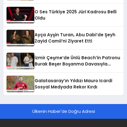
O Ses Türkiye 2025 Jüri Kadrosu Belli
Oldu
Ayça Ayşin Turan, Abu Dabi’de Şeyh
Zayid Camii’ni Ziyaret Etti
İzmir Çeşme’de Ünlü Beach’in Patronu
Burak Beşer Boşanma Davasıyla
Gündemde
Galatasaray’ın Yıldızı Mauro Icardi
Sosyal Medyada Rekor Kırdı
Ülkenin Haber'de Doğru Adresi