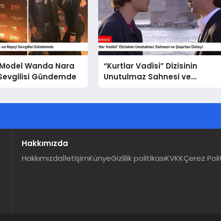
i Model Wanda Nara
“Kurtlar Vadisi” Dizisinin
 Sevgilisi Gündemde
Unutulmaz Sahnesi ve
Şaşırtan Detay!
Hakkımızda
Hakkımızda
İletişim
Künye
Gizlilik politikası
KVKK
Çerez Poli