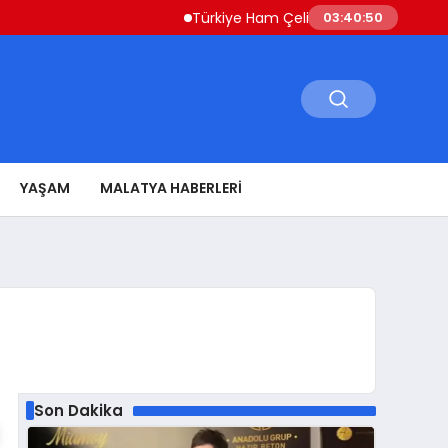
Türkiye Ham Çelik Üretimi Yüzde 8,1 Artışla 1
03:40:51
YAŞAM
MALATYA HABERLERI
Son Dakika