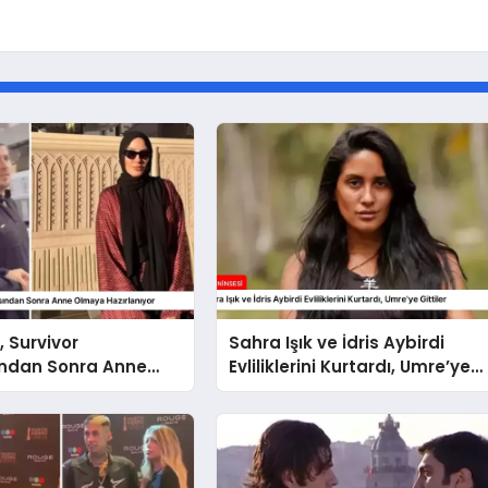
, Survivor
Sahra Işık ve İdris Aybirdi
ndan Sonra Anne
Evliliklerini Kurtardı, Umre’ye
azırlanıyor
Gittiler