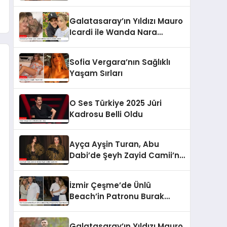
Galatasaray’ın Yıldızı Mauro
Icardi ile Wanda Nara
Arasındaki Gerilim
Sofia Vergara’nın Sağlıklı
Yaşam Sırları
O Ses Türkiye 2025 Jüri
Kadrosu Belli Oldu
Ayça Ayşin Turan, Abu
Dabi’de Şeyh Zayid Camii’ni
Ziyaret Etti
İzmir Çeşme’de Ünlü
Beach’in Patronu Burak
Beşer Boşanma Davasıyla
Gündemde
Galatasaray’ın Yıldızı Mauro