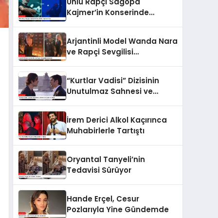
Ünlü Rapçi Sagopa
Kajmer’in Konserinde
Yaşanan Olay
Arjantinli Model Wanda Nara
ve Rapçi Sevgilisi
Gündemde
“Kurtlar Vadisi” Dizisinin
Unutulmaz Sahnesi ve
Şaşırtan Detay!
İrem Derici Alkol Kaçırınca
Muhabirlerle Tartıştı
Oryantal Tanyeli’nin
Tedavisi Sürüyor
Hande Erçel, Cesur
Pozlarıyla Yine Gündemde