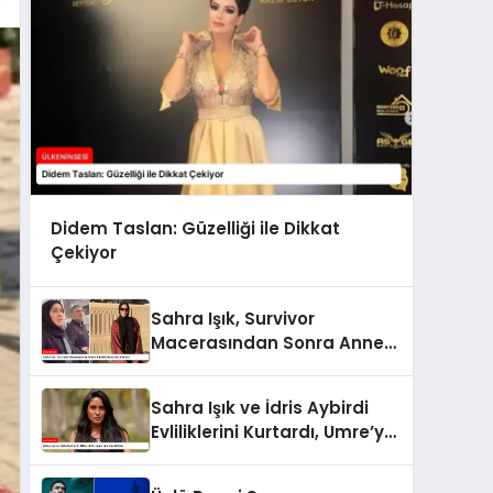
Didem Taslan: Güzelliği ile Dikkat
Çekiyor
Sahra Işık, Survivor
Macerasından Sonra Anne
Olmaya Hazırlanıyor
Sahra Işık ve İdris Aybirdi
Evliliklerini Kurtardı, Umre’ye
Gittiler