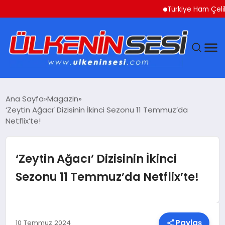
Türkiye Ham Çelik Üreti
DÜNYA
Ana Sayfa
Magazin
‘Zeytin Ağacı’ Dizisinin İkinci Sezonu 11 Temmuz’da
EKONOMI
Netflix’te!
GÜNDEM
‘Zeytin Ağacı’ Dizisinin İkinci
MAGAZIN
Sezonu 11 Temmuz’da Netflix’te!
SAĞLIK
SIYASET
Paylaş
10 Temmuz 2024