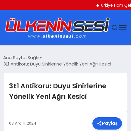
Türkiye Ham Çelik Üreti
DÜNYA
Ana Sayfa
Sağlık
3E1 Antikoru: Duyu Sinirlerine Yönelik Yeni Ağrı Kesici
EKONOMI
GÜNDEM
3E1 Antikoru: Duyu Sinirlerine
Yönelik Yeni Ağrı Kesici
MAGAZIN
SAĞLIK
Paylaş
03 Aralık 2024
SIYASET