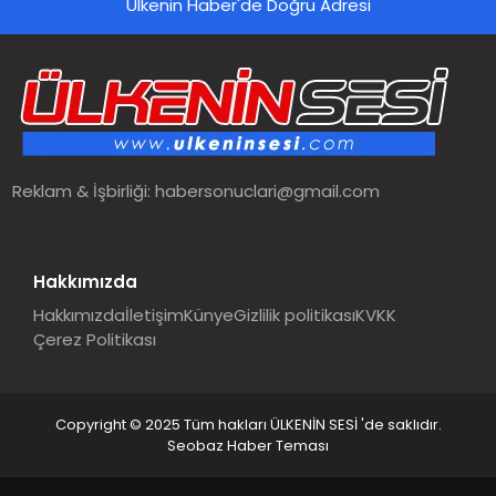
Ülkenin Haber'de Doğru Adresi
Reklam & İşbirliği:
habersonuclari@gmail.com
Hakkımızda
Hakkımızda
İletişim
Künye
Gizlilik politikası
KVKK
Çerez Politikası
Copyright © 2025 Tüm hakları ÜLKENİN SESİ 'de saklıdır.
Seobaz Haber Teması