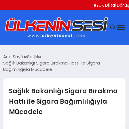
YÖK Dijital Dönüşüm İçi
DÜNYA
Ana Sayfa
Sağlık
Sağlık Bakanlığı Sigara Bırakma Hattı ile Sigara
EKONOMI
Bağımlılığıyla Mücadele
GÜNDEM
Sağlık Bakanlığı Sigara Bırakma
MAGAZIN
Hattı ile Sigara Bağımlılığıyla
Mücadele
SAĞLIK
SIYASET