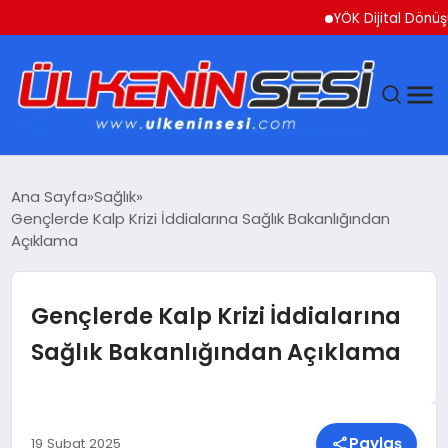
YÖK Dijital Dönüşüm İçin
DÜNYA
Ana Sayfa
Sağlık
Gençlerde Kalp Krizi İddialarına Sağlık Bakanlığından
EKONOMI
Açıklama
GÜNDEM
Gençlerde Kalp Krizi İddialarına
MAGAZIN
Sağlık Bakanlığından Açıklama
SAĞLIK
SIYASET
Paylaş
19 Şubat 2025