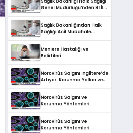
Sağlık Bakanlığı Halk Sağlığı
Genel Müdürlüğü’nden 81 İle
“Halk Sağlığı Acil Müdahale
Ekipleri” Gönderildi
Sağlık Bakanlığından Halk
Sağlığı Acil Müdahale
Ekipleri Kurulacak
Meniere Hastalığı ve
Belirtileri
Norovirüs Salgını İngiltere’de
Artıyor: Korunma Yolları ve
Riskler Neler?
Norovirüs Salgını ve
Korunma Yöntemleri
Norovirüs Salgını ve
Korunma Yöntemleri