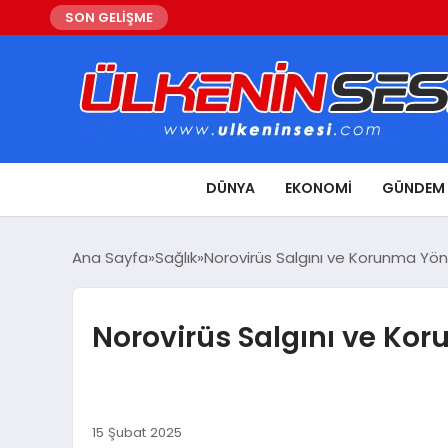
SON GELİŞME
DÜNYA
EKONOMI
GÜNDEM
Ana Sayfa
Sağlık
Norovirüs Salgını ve Korunma Yön
Norovirüs Salgını ve Ko
15 Şubat 2025