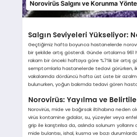
Salgın Seviyeleri Yükseliyor: 
Geçtiğimiz hafta boyunca hastanelerde norovir
bir şekilde artış gösterdi. Günde ortalama 961 h
rakam bir önceki haftaya göre %7’lik bir artış
semptomlarla hastanelerde tedavi görürken, iki 
vakalarında dördüncü hafta üst üste bir azalm
bulunurken, yoğun bakımda tedavi gören hasta 
Norovirüs: Yayılma ve Belirtile
Norovirüs, mide ve bağırsak iltihabına neden ol
virüs kontamine gıdalar, su, yüzeyler veya enfekte
grip ile karıştırılsa da, aslında solunum yollarını
mide bulantısı, ishal, kusma ve bazı durumlarda a