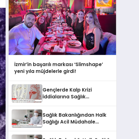
İzmir’in başarılı markası ‘Slimshape’
yeni yıla müjdelerle girdi!
Gençlerde Kalp Krizi
İddialarına Sağlık
Bakanlığından Açıklama
Sağlık Bakanlığından Halk
Sağlığı Acil Müdahale
Ekipleri İçin Talimat