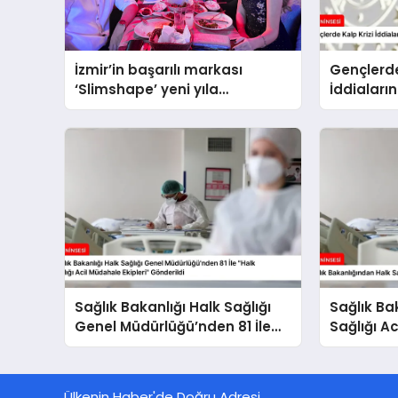
İzmir’in başarılı markası
Gençlerde
‘Slimshape’ yeni yıla
İddiaları
müjdelerle girdi!
Bakanlığ
Sağlık Bakanlığı Halk Sağlığı
Sağlık Ba
Genel Müdürlüğü’nden 81 İle
Sağlığı Ac
“Halk Sağlığı Acil Müdahale
Kurulaca
Ekipleri” Gönderildi
Ülkenin Haber'de Doğru Adresi