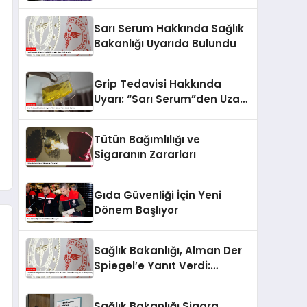
Sarı Serum Hakkında Sağlık
Bakanlığı Uyarıda Bulundu
Grip Tedavisi Hakkında
Uyarı: “Sarı Serum”den Uzak
Durun
Tütün Bağımlılığı ve
Sigaranın Zararları
Gıda Güvenliği İçin Yeni
Dönem Başlıyor
Sağlık Bakanlığı, Alman Der
Spiegel’e Yanıt Verdi:
Dezenformasyon ve
Manipülasyon İddiaları
Sağlık Bakanlığı Sigara