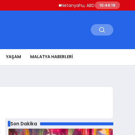
Netanyahu, ABD Savunma Bakanı Hegseth i
10:46:20
YAŞAM
MALATYA HABERLERI
Son Dakika