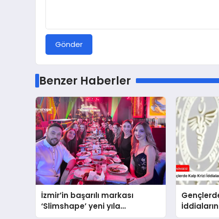
Gönder
Benzer Haberler
İzmir’in başarılı markası
Gençlerde
‘Slimshape’ yeni yıla
İddiaları
müjdelerle girdi!
Bakanlığ