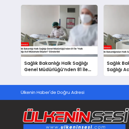
Sağlık Bakanlığı Halk Sağlığı
Sağlık Ba
Genel Müdürlüğü’nden 81 İle
Sağlığı Ac
“Halk Sağlığı Acil Müdahale
Kurulaca
Ekipleri” Gönderildi
Ülkenin Haber'de Doğru Adresi