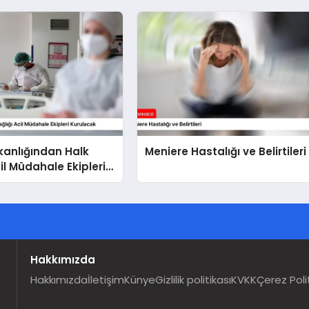
kanlığından Halk
Meniere Hastalığı ve Belirtileri
il Müdahale Ekipleri
k
Hakkımızda
Hakkımızda
İletişim
Künye
Gizlilik politikası
KVKK
Çerez Poli