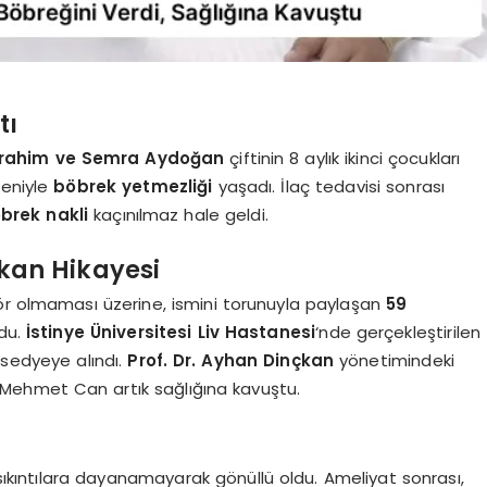
tı
İbrahim ve Semra Aydoğan
çiftinin 8 aylık ikinci çocukları
deniyle
böbrek yetmezliği
yaşadı. İlaç tedavisi sonrası
brek nakli
kaçınılmaz hale geldi.
kan Hikayesi
ör olmaması üzerine, ismini torunuyla paylaşan
59
du.
İstinye Üniversitesi Liv Hastanesi
‘nde gerçekleştirilen
ı sedyeye alındı.
Prof. Dr. Ayhan Dinçkan
yönetimindeki
i. Mehmet Can artık sağlığına kavuştu.
sıkıntılara dayanamayarak gönüllü oldu. Ameliyat sonrası,