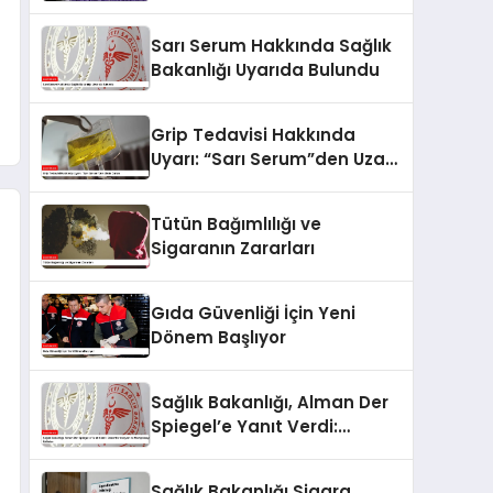
Sarı Serum Hakkında Sağlık
Bakanlığı Uyarıda Bulundu
Grip Tedavisi Hakkında
Uyarı: “Sarı Serum”den Uzak
Durun
Tütün Bağımlılığı ve
Sigaranın Zararları
Gıda Güvenliği İçin Yeni
Dönem Başlıyor
Sağlık Bakanlığı, Alman Der
Spiegel’e Yanıt Verdi:
Dezenformasyon ve
Manipülasyon İddiaları
Sağlık Bakanlığı Sigara