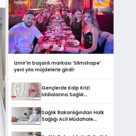
İzmir’in başarılı markası ‘Slimshape’
yeni yıla müjdelerle girdi!
Gençlerde Kalp Krizi
İddialarına Sağlık
Bakanlığından Açıklama
Sağlık Bakanlığından Halk
Sağlığı Acil Müdahale
Ekipleri İçin Talimat