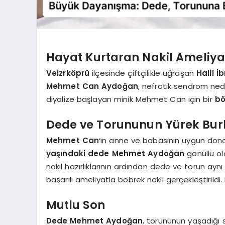
Hayat Kurtaran Nakil Ameliya
Veizrköprü
ilçesinde çiftçilikle uğraşan
Halil 
Mehmet Can Aydoğan
, nefrotik sendrom ne
diyalize başlayan minik Mehmet Can için bir
bö
Dede ve Torununun Yürek Bur
Mehmet Can
‘ın anne ve babasının uygun don
yaşındaki dede Mehmet Aydoğan
gönüllü ol
nakil hazırlıklarının ardından dede ve torun ayn
başarılı ameliyatla böbrek nakli gerçekleştirild
Mutlu Son
Dede Mehmet Aydoğan
, torununun yaşadığı 