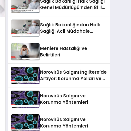
Sağlık Bakanlığı Halk Sağlığı
Genel Müdürlüğü’nden 81 İle
“Halk Sağlığı Acil Müdahale
Ekipleri” Gönderildi
Sağlık Bakanlığından Halk
Sağlığı Acil Müdahale
Ekipleri Kurulacak
Meniere Hastalığı ve
Belirtileri
Norovirüs Salgını İngiltere’de
Artıyor: Korunma Yolları ve
Riskler Neler?
Norovirüs Salgını ve
Korunma Yöntemleri
Norovirüs Salgını ve
Korunma Yöntemleri