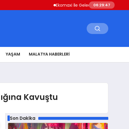
Ekomaxi İle Geleceğe Uyumlu Su Depolama 
06:29:48
YAŞAM
MALATYA HABERLERI
lığına Kavuştu
Son Dakika