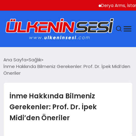
Derya Arms, İstanbul Pr
DÜNYA
Ana Sayfa
Sağlık
İnme Hakkında Bilmeniz Gerekenler: Prof. Dr. İpek Midi’den
EKONOMI
Öneriler
GÜNDEM
İnme Hakkında Bilmeniz
MAGAZIN
Gerekenler: Prof. Dr. İpek
Midi’den Öneriler
SAĞLIK
SIYASET