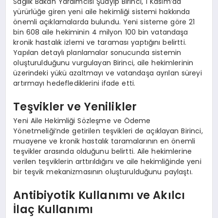
Sağlık Bakan Yardımcısı Şuayıp Birinci, 1 Kasım’da
yürürlüğe giren yeni aile hekimliği sistemi hakkında
önemli açıklamalarda bulundu. Yeni sisteme göre 21
bin 608 aile hekiminin 4 milyon 100 bin vatandaşa
kronik hastalık izlemi ve taraması yaptığını belirtti.
Yapılan detaylı planlamalar sonucunda sistemin
oluşturulduğunu vurgulayan Birinci, aile hekimlerinin
üzerindeki yükü azaltmayı ve vatandaşa ayrılan süreyi
artırmayı hedeflediklerini ifade etti.
Teşvikler ve Yenilikler
Yeni Aile Hekimliği Sözleşme ve Ödeme
Yönetmeliği’nde getirilen teşvikleri de açıklayan Birinci,
muayene ve kronik hastalık taramalarının en önemli
teşvikler arasında olduğunu belirtti. Aile hekimlerine
verilen teşviklerin arttırıldığını ve aile hekimliğinde yeni
bir teşvik mekanizmasının oluşturulduğunu paylaştı.
Antibiyotik Kullanımı ve Akılcı
İlaç Kullanımı