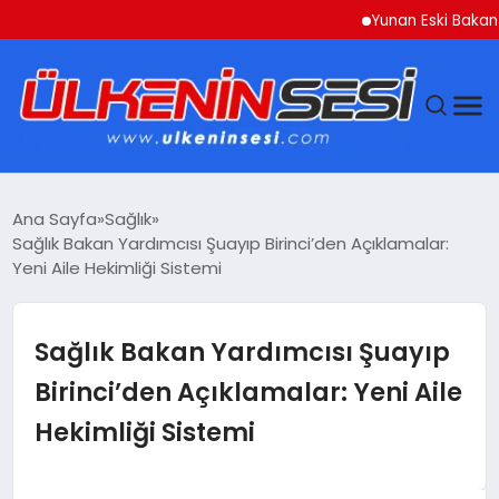
Yunan Eski Bakan Varou
DÜNYA
Ana Sayfa
Sağlık
Sağlık Bakan Yardımcısı Şuayıp Birinci’den Açıklamalar:
EKONOMI
Yeni Aile Hekimliği Sistemi
GÜNDEM
Sağlık Bakan Yardımcısı Şuayıp
MAGAZIN
Birinci’den Açıklamalar: Yeni Aile
Hekimliği Sistemi
SAĞLIK
SIYASET