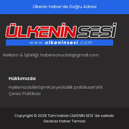
Ülkenin Haber'de Doğru Adresi
Reklam & İşbirliği:
habersonuclari@gmail.com
Hakkımızda
Hakkımızda
İletişim
Künye
Gizlilik politikası
KVKK
Çerez Politikası
Copyright © 2025 Tüm hakları ÜLKENİN SESİ 'de saklıdır.
Seobaz Haber Teması