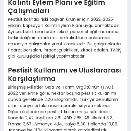
Kalıntı Eylem Planı ve Eğitim
Çalışmaları
Pestisit kalıntısı riski taşıyan ürünler için 2022-2025
yıllarını kapsayan Kalıntı Eylem Planı uygulanmaktadır.
Ayrıca, belirli ürünlerde teknik personel eğitimi, üretici
farkındalığının artırılması ve kalıntıların önlenmesi
amacıyla çalışmalar yürütülmektedir. Bu çalışmalarda,
ticaret borsaları, ihracatçı birlikleri, ziraat odaları, TARİŞ
gibi kuruluşlarla işbirliği yapılmaktadır.
Pestisit Kullanımı ve Uluslararası
Karşılaştırma
Birleşmiş Milletler Gıda ve Tarım Örgütü’nün (FAO)
2022 verilerine göre, hektar başına pestisit kullanımı
dünya genelinde 2,26 kilogramdır. Türkiye’de kullanım
oranı dünya ortalamasına paralel seyretmektedir.
Diğer ülkelerde ise pestisit kullanımı şu şekildedir:
Kanada 2,42, İngiltere 2,81, ABD 2,85, AB ülkeleri 3,2,
Fransa 3,67, Almanya 4,14, İtalya 5,38, Hollanda 10,86,
Japonya ise 11,24 kilogram olarak kaydedilmiştir.