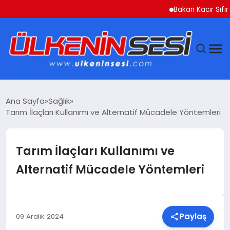
Bakan Kacır Sıfır Atık 
DÜNYA
Ana Sayfa
Sağlık
Tarım İlaçları Kullanımı ve Alternatif Mücadele Yöntemleri
EKONOMI
GÜNDEM
Tarım İlaçları Kullanımı ve
Alternatif Mücadele Yöntemleri
MAGAZIN
SAĞLIK
Paylaş
09 Aralık 2024
SIYASET